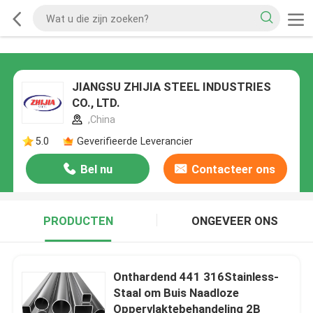
JIANGSU ZHIJIA STEEL INDUSTRIES
CO., LTD.
,China
5.0
Geverifieerde Leverancier
Bel nu
Contacteer ons
PRODUCTEN
ONGEVEER ONS
Onthardend 441 316Stainless-
Staal om Buis Naadloze
Oppervlaktebehandeling 2B