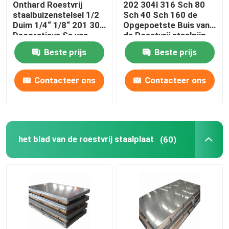
Onthard Roestvrij
202 304l 316 Sch 80
staalbuizenstelsel 1/2
Sch 40 Sch 160 de
De Buizen van het legeringsstaal
Duim 1/4“ 1/8“ 201 304
Opgepoetste Buis van
Decoratieve Ss van
de Roestvrij staalpijp
304L Pijpronde
Beste prijs
Beste prijs
De rol van het legeringsstaal
Contacteer ons
Contacteer ons
Gegalvaniseerde Staalrol
Gegalvaniseerde Staalplaat
het blad van de roestvrij staalplaat
(60)
Gegalvaniseerde staalbuis
PPGI-Staalrol
Koolstofstaalrol