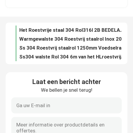
Warmgewalste 304 Roestvrij staalrol Inox 201 150mm 300 Reeksen
Ss 304 Roestvrij staalrol 1250mm Voedselrang 316 van JIS AISI
Fabrieksreis
Ss304 walste Rol 304 6m van het HLroestvrije staal 316 Spiegel Pools koud
Koudgewalste Roestvrij staalrol 316L 409 316 2B-BEDELAARS 800mm
Kwaliteitscontrole
Het Roestvrije staalrol 316 410 430 Inox van ASTM AiSi JIS 201 1000mm
van de het Roestvrije staalstrook van 304N 310S van het de Rollassen Metaal 100mm
Contact de V.S.
Aisi 304 301L-Koudgewalst Metaal 2000mm van de Roestvrij staalrol
het Roestvrije staalrol 6mm van 420 304L Astm 300 Reeksen Lassen
Nieuws
Koudgewalste de Rolfabrikanten 301 van de Roestvrij staalstrook Ss 304 van 316L 309 309S Strookrol
Laat een bericht achter
304l 309s walste Roestvrij staalstrook in Rol Aisi 201 410 koud 421 430 439 Ss Klemstrook
We bellen je snel terug!
Verzoek om een Citaat
Ss Strookrol voor Meubilairdeur 410 409 430 201 304 de Strook van de Roestvrij staalband
Het roestvrije Ss van de Spleetrol Bladstaal 310 301 201 430 420 410S 409L 304L 316 van de Metaalstrook
304 roestvrije Ss van de Strookrol Bladrol 310 301 201 430 420 410S 409L 316 304
roestvrij staal om buis
AISI SUS JIS 202 301 430 420 410S 409L 316 Roestvrije Rol 304
De warmgewalste Ss van de Staalstrook Band Inox 201 304 304L 316L van de Lassenrol
het blad van de roestvrij staalplaat