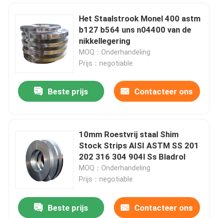
Het Staalstrook Monel 400 astm
b127 b564 uns n04400 van de
nikkellegering
MOQ：Onderhandeling
Prijs：negotiable
Beste prijs
Contacteer ons
10mm Roestvrij staal Shim
Stock Strips AISI ASTM SS 201
Huis
202 316 304 904l Ss Bladrol
MOQ：Onderhandeling
Prijs：negotiable
Producten
Beste prijs
Contacteer ons
Het Roestvrije staal 304 Rol316l 2B BEDELAARS 1219mm van de Satiborstel
Ongeveer ons