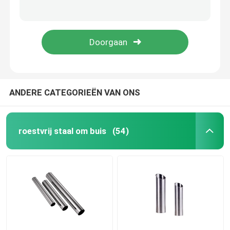
1 de Strookrol 1mm 2mm 3mm van het duimroestvrije staal 301 304 Ss van 2B No.1 Bladstrook
301 201 het Broodje van de Roestvrij staalstrook de Oppervlaktess van 1 Duimastm JIS 2B BEDELAARS Strookfabrikant
Roestvrij staalrol
321 316l 304 301 Hoge de Strookrol Geborstelde 2B BEDELAARS No.4 van het Opbrengstroestvrije staal
Strook 10mm van het BEDELAARSspiegel Gebeëindigde Roestvrije staal 304 301 304N
SS Vierkante Buis
Naadloze Roestvrij staalpijp
ANDERE CATEGORIEËN VAN ONS
roestvrij staalstrook
roestvrij staal om buis
(54)
Staalwalsdraad
De Staaf van de roestvrij staalbar
De Strook van het legeringsstaal