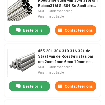
Roestvrije staal van 304l 316l om
Buisss316l Ss304 Ss Sanitaire
Pijp AISI 201 202
MOQ：Onderhandeling
Prijs：negotiable
Beste prijs
Contacteer ons
455 201 304 310 316 321 de
Staaf van de Roestvrij staalbar
om 2mm 4mm 6mm 10mm ss
staaf 440c
MOQ：Onderhandeling
Prijs：negotiable
Beste prijs
Contacteer ons