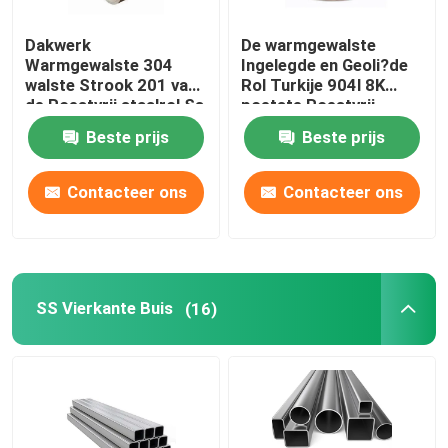
Dakwerk
De warmgewalste
Warmgewalste 304
Ingelegde en Geoli?de
walste Strook 201 van
Rol Turkije 904l 8K
de Roestvrij staalrol Ss
poetste Roestvrij
304 van 316l koud 202
staalrol 430 Ss Rol 202
Beste prijs
Beste prijs
Rol
op
Contacteer ons
Contacteer ons
SS Vierkante Buis
(16)