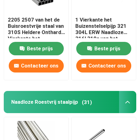
2205 2507 van het de
1 Vierkante het
Buisroestvrije staal van
Buizenstelselpijp 321
310S Heldere Ontharde
304L ERW Naadloze
Vierkante het
316l 310s van het
Buizenstelselleveranciers
duimroestvrije staal 0,4
Beste prijs
Beste prijs
201 304 304L 316
Mm
316L
Contacteer ons
Contacteer ons
Naadloze Roestvrij staalpijp
(31)