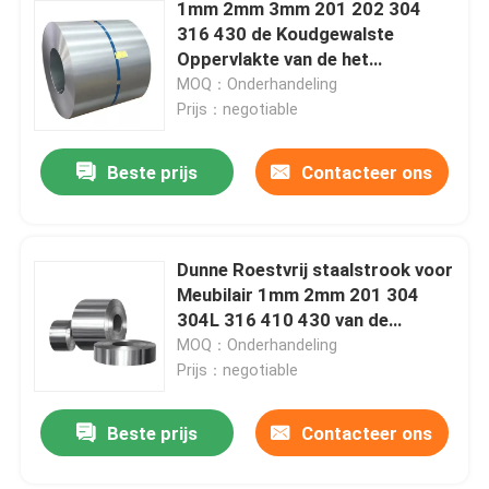
1mm 2mm 3mm 201 202 304
316 430 de Koudgewalste
Oppervlakte van de het
Metaalstrook 2B van de
MOQ：Onderhandeling
Roestvrij staalrol
Prijs：negotiable
Beste prijs
Contacteer ons
Dunne Roestvrij staalstrook voor
Meubilair 1mm 2mm 201 304
304L 316 410 430 van de
Lentesdeuren
MOQ：Onderhandeling
Prijs：negotiable
Beste prijs
Contacteer ons