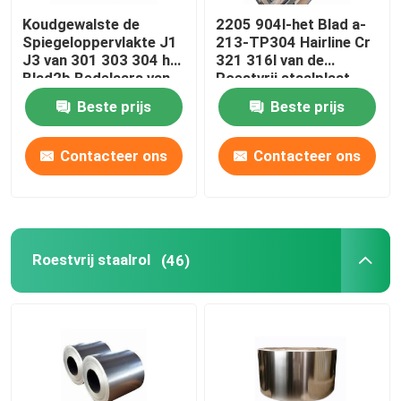
Koudgewalste de
2205 904l-het Blad a-
Spiegeloppervlakte J1
213-TP304 Hairline Cr
J3 van 301 303 304 het
321 316l van de
Blad2b Bedelaars van
Roestvrij staalplaat
de Roestvrij staalplaat
Beste prijs
Beste prijs
Contacteer ons
Contacteer ons
Roestvrij staalrol
(46)