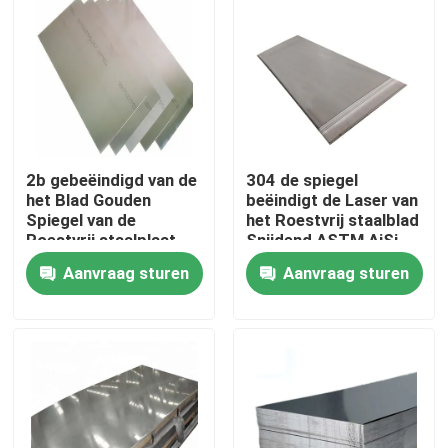
2b gebeëindigd van de
304 de spiegel
het Blad Gouden
beëindigt de Laser van
Spiegel van de
het Roestvrij staalblad
Roestvrij staalplaat
Snijdend ASTM AiSi
het Roestvrije
SUS 201 304L 316
Aanvraag sturen
Aanvraag sturen
staalblad 304 Sus 304
410 430
Huis
Producten
Ongeveer ons