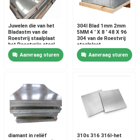
Fabrieksreis
Juwelen die van het
304l Blad 1mm 2mm
Bladastm van de
5MM 4 ' X 8 ' 48 X 96
Kwaliteitscontrole
Roestvrij staalplaat
304 van de Roestvrij
het Roestvrije staal
staalplaat
tot Blad 304 maken
Aanvraag sturen
Aanvraag sturen
Blad voor Ktv
Contact de V.S.
Nieuws
Verzoek om een Citaat
roestvrij staal om buis
diamant in reliëf
310s 316 316l-het
het blad van de roestvrij staalplaat