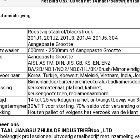
het blad 0.5x100 van het 14 maatroestvrije staa
ctomschrijving
Roestvrij staalrol/blad/strook
201J1, 201J2, 201J3, 201J4, 201J5, 304,
Aangepaste Grootte
tewaaier
600mm - 2500mm of Aangepaste Grootte
e
Aangepaste Grootte
AISI, ASTM, DIN, JIS, GB, KS, EN, ENZ.
BA/2B/NO.1/NO.2/NO.8/HL/8K/Brush/Mirror eindig
voer naar
Korea, Turkije, Koeweit, Maleisië, Vietnam, India, Jor
Binnenlandse/buiten/architecturale/badkamersdecor
ssing
keukenmateriaal, plafond, kabinet,
keukengootsteen, reclamenaambord
ijd
14 tot 25 werkdagen na het ontvangstbewijs van 3
ingstermijnen
30%TT voor storting, 70%-saldo vóór verzending of
kking
Houten pallet of volgens het verzoek van de klant
eer ons
TAAL JIANGSU ZHIJIA DE INDUSTRIEËNco., LTD
 belangrijk professioneel uitvoerig staalbedrijf met inzameling 