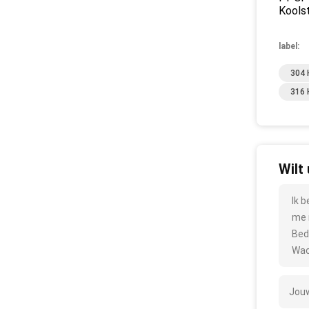
Koolst
label:
304 
316 
Wilt
Ik 
me 
Bed
Wac