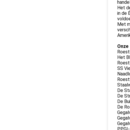
handel
Het de
in de 
voldoe
Met me
versch
Amerik
Onze 
Roestv
Het Bl
Roestv
SS Vie
Naadlo
Roestv
Staal
De Sta
De Str
De Bui
De Rol
Gegalv
Gegal
Gegal
PPGI-