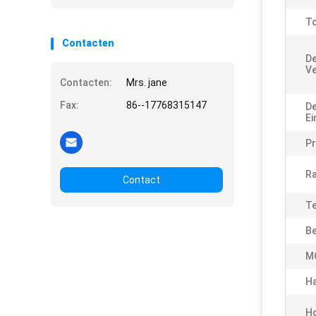
To
Contacten
D
Ve
Contacten:
Mrs. jane
Fax:
86--17768315147
De
Ei
P
R
Contact
Te
Be
M
Ha
Ho