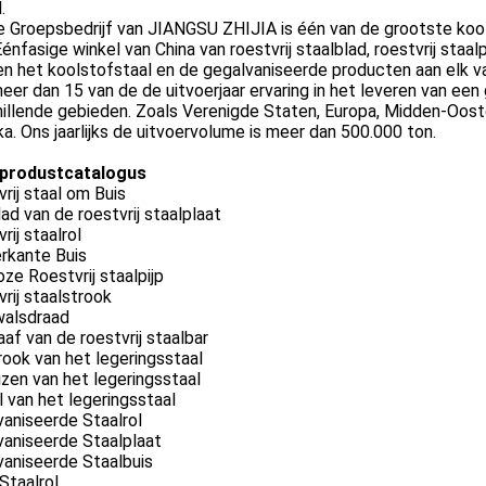
.
 Groepsbedrijf van JIANGSU ZHIJIA is één van de grootste kool
Éénfasige winkel van China van roestvrij staalblad, roestvrij staalpij
n het koolstofstaal en de gegalvaniseerde producten aan elk v
er dan 15 van de de uitvoerjaar ervaring in het leveren van een
illende gebieden. Zoals Verenigde Staten, Europa, Midden-Ooste
a. Ons jaarlijks de uitvoervolume is meer dan 500.000 ton.
produstcatalogus
rij staal om Buis
ad van de roestvrij staalplaat
rij staalrol
rkante Buis
ze Roestvrij staalpijp
rij staalstrook
walsdraad
af van de roestvrij staalbar
ook van het legeringsstaal
zen van het legeringsstaal
 van het legeringsstaal
aniseerde Staalrol
vaniseerde Staalplaat
vaniseerde Staalbuis
Staalrol