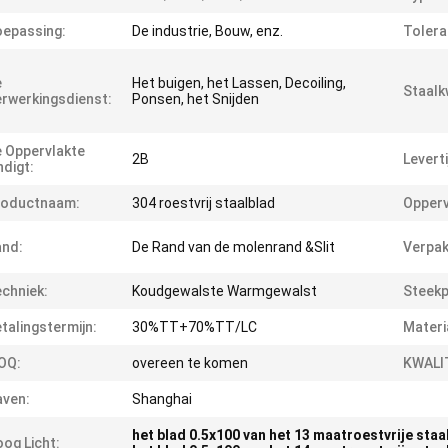
epassing:
De industrie, Bouw, enz.
Tolera
e
Het buigen, het Lassen, Decoiling,
Staalkw
rwerkingsdienst:
Ponsen, het Snijden
 Oppervlakte
2B
Leverti
ndigt:
roductnaam:
304 roestvrij staalblad
Opperv
and:
De Rand van de molenrand &Slit
Verpak
chniek:
Koudgewalste Warmgewalst
Steekp
talingstermijn:
30%TT+70%TT/LC
Materi
OQ:
overeen te komen
KWALI
ven:
Shanghai
het blad 0.5x100 van het 13 maatroestvrije staa
og Licht: