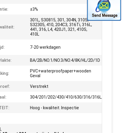
ntie:
±3%
301L, S30815, 301, 304N, 310S,
S32305, 410, 204C3, 316Ti, 316L,
aliteit:
441, 316, L4, 420J1, 321, 410S,
410L
jd:
7-20 werkdagen
lakte:
BA/2B/NO.1/NO.3/NO.4/8K/HL/2D/1D
PVC+waterproofpaper+wooden
king:
Geval
roef:
Verstrekt
aal:
304/201/202/430/410/630/316/316L/304
TEIT:
Hoog - kwaliteit. Inspectie
l
,