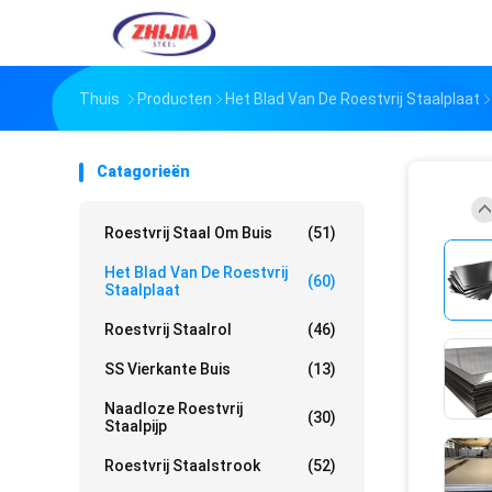
Thuis
Producten
Het Blad Van De Roestvrij Staalplaat
Catagorieën
Roestvrij Staal Om Buis
(51)
Het Blad Van De Roestvrij
(60)
Staalplaat
Roestvrij Staalrol
(46)
SS Vierkante Buis
(13)
Naadloze Roestvrij
(30)
Staalpijp
Roestvrij Staalstrook
(52)