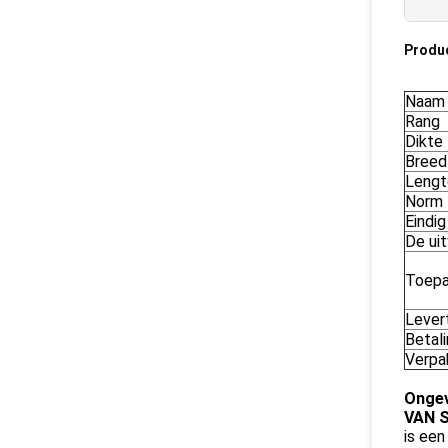
Produ
Naam
Rang
Dikte
Breed
Lengt
Norm
Eindig
De uit
Toepa
Levert
Betal
Verpa
Ongev
VAN S
is een