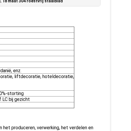
l
,
18 maat 304 roestvrij staalblad
danië, enz.
atie, liftdecoratie, hoteldecoratie,
0%-storting
 LC bij gezicht
van het produceren, verwerking, het verdelen en