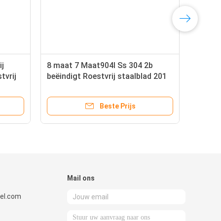
ij
8 maat 7 Maat904l Ss 304 2b
tvrij
beëindigt Roestvrij staalblad 201
ren
202 Aisi 304 304l 316 316l 316Ti
Beste Prijs
Mail ons
el.com