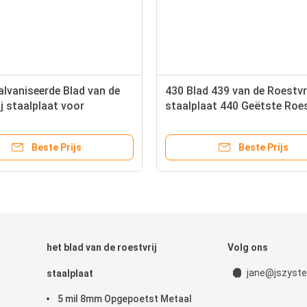
lvaniseerde Blad van de
430 Blad 439 van de Roestvr
j staalplaat voor
staalplaat 440 Geëtste Roes
ants S32205 2205 304
staalbladen voor Keukenmu
Beste Prijs
Beste Prijs
het blad van de roestvrij
Volg ons
jane@jszyste
staalplaat
5 mil 8mm Opgepoetst Metaal