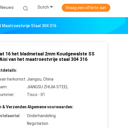
Dutch
Nieuws
Vraag een offerte aan
 Maatroestvrije Staal 304 316
at 16 het bladmetaal 2mm Koudgewalste SS
Aisi van het maatroestvrije staal 304 316
tdetails:
 van herkomst:
Jiangsu, China
aam:
JIANGSU ZHIJIA STEEL
nummer:
Tisco - 01
n & Verzenden Algemene voorwaarden:
stelaantal:
Onderhandeling
Negotiation