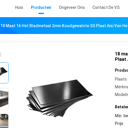
Huis
Producten
Ongeveer Ons
Contact De V.S.
18 Maat 16 Het Bladmetaal 2mm Koudgewalste SS Plaat Aisi Van Het
18 ma
Plaat 
Produc
Plaats
Merkn
Model
Betale
Min. be
Prijs: