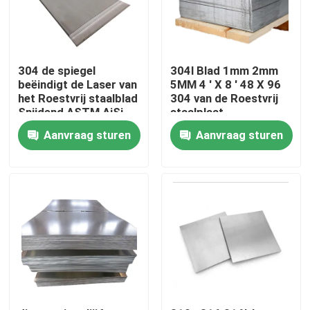
Fabrieksreis
304 de spiegel
304l Blad 1mm 2mm
Kwaliteitscontrole
beëindigt de Laser van
5MM 4 ' X 8 ' 48 X 96
het Roestvrij staalblad
304 van de Roestvrij
Snijdend ASTM AiSi
staalplaat
SUS 201 304L 316
Contact de V.S.
Aanvraag sturen
Aanvraag sturen
410 430
Nieuws
Verzoek om een Citaat
roestvrij staal om buis
het blad van de roestvrij staalplaat