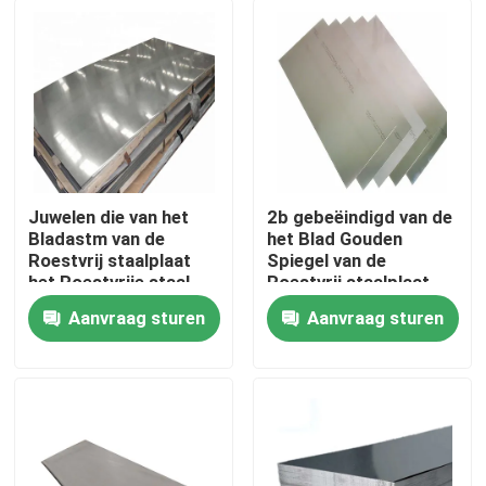
Juwelen die van het
2b gebeëindigd van de
Bladastm van de
het Blad Gouden
Roestvrij staalplaat
Spiegel van de
het Roestvrije staal
Roestvrij staalplaat
tot Blad 304 maken
het Roestvrije
Aanvraag sturen
Aanvraag sturen
Blad voor Ktv
staalblad 304 Sus 304
Huis
Producten
Ongeveer ons