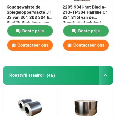
Koudgewalste de
2205 904l-het Blad a-
Spiegeloppervlakte J1
213-TP304 Hairline Cr
J3 van 301 303 304 het
321 316l van de
Blad2b Bedelaars van
Roestvrij staalplaat
de Roestvrij staalplaat
Beste prijs
Beste prijs
Contacteer ons
Contacteer ons
Roestvrij staalrol
(46)