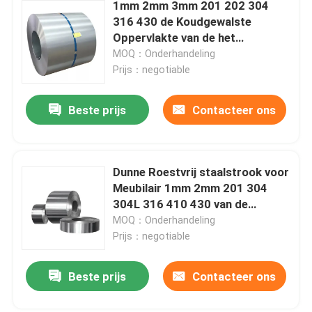
1mm 2mm 3mm 201 202 304
316 430 de Koudgewalste
Oppervlakte van de het
Metaalstrook 2B van de
MOQ：Onderhandeling
Roestvrij staalrol
Prijs：negotiable
Beste prijs
Contacteer ons
Dunne Roestvrij staalstrook voor
Meubilair 1mm 2mm 201 304
304L 316 410 430 van de
Lentesdeuren
MOQ：Onderhandeling
Prijs：negotiable
Beste prijs
Contacteer ons