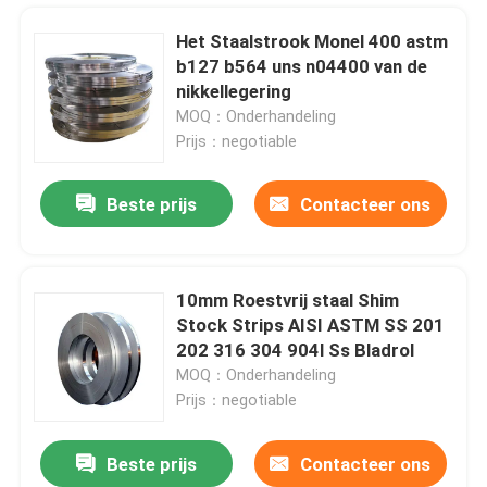
Het Staalstrook Monel 400 astm
b127 b564 uns n04400 van de
nikkellegering
MOQ：Onderhandeling
Prijs：negotiable
Beste prijs
Contacteer ons
10mm Roestvrij staal Shim
Stock Strips AISI ASTM SS 201
Huis
202 316 304 904l Ss Bladrol
MOQ：Onderhandeling
Prijs：negotiable
Producten
Beste prijs
Contacteer ons
Het Roestvrije staal 304 Rol316l 2B BEDELAARS 1219mm van de Satiborstel
Ongeveer ons