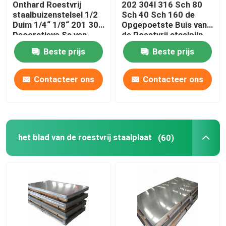
Onthard Roestvrij
202 304l 316 Sch 80
staalbuizenstelsel 1/2
Sch 40 Sch 160 de
De Buizen van het legeringsstaal
Duim 1/4“ 1/8“ 201 304
Opgepoetste Buis van
Decoratieve Ss van
de Roestvrij staalpijp
304L Pijpronde
Beste prijs
Beste prijs
De rol van het legeringsstaal
Contacteer ons
Contacteer ons
Gegalvaniseerde Staalrol
Gegalvaniseerde Staalplaat
het blad van de roestvrij staalplaat
(60)
Gegalvaniseerde staalbuis
PPGI-Staalrol
Koolstofstaalrol