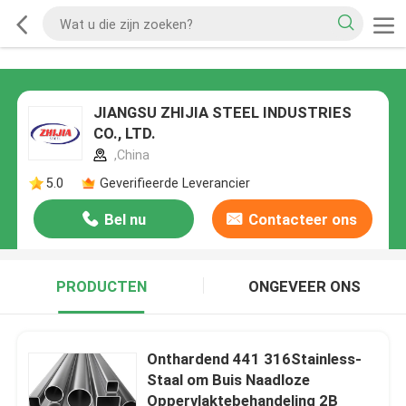
JIANGSU ZHIJIA STEEL INDUSTRIES
CO., LTD.
,China
5.0
Geverifieerde Leverancier
Bel nu
Contacteer ons
PRODUCTEN
ONGEVEER ONS
Onthardend 441 316Stainless-
Staal om Buis Naadloze
Oppervlaktebehandeling 2B