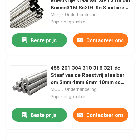
Roestvrije staal van 304l 316l om
Buisss316l Ss304 Ss Sanitaire
Pijp AISI 201 202
MOQ：Onderhandeling
Prijs：negotiable
Beste prijs
Contacteer ons
455 201 304 310 316 321 de
Staaf van de Roestvrij staalbar
om 2mm 4mm 6mm 10mm ss
staaf 440c
MOQ：Onderhandeling
Prijs：negotiable
Beste prijs
Contacteer ons