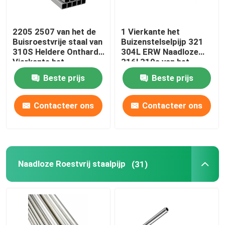
2205 2507 van het de
1 Vierkante het
Buisroestvrije staal van
Buizenstelselpijp 321
310S Heldere Ontharde
304L ERW Naadloze
Vierkante het
316l 310s van het
Buizenstelselleveranciers
duimroestvrije staal 0,4
Beste prijs
Beste prijs
201 304 304L 316
Mm
316L
Contacteer ons
Contacteer ons
Naadloze Roestvrij staalpijp
(31)