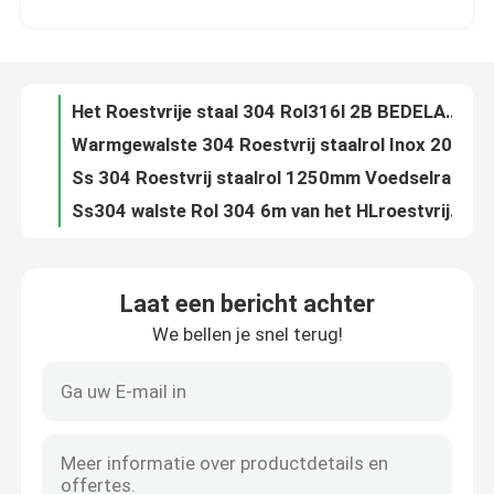
Warmgewalste 304 Roestvrij staalrol Inox 201 150mm 300 Reeksen
Ss 304 Roestvrij staalrol 1250mm Voedselrang 316 van JIS AISI
Fabrieksreis
Ss304 walste Rol 304 6m van het HLroestvrije staal 316 Spiegel Pools koud
Koudgewalste Roestvrij staalrol 316L 409 316 2B-BEDELAARS 800mm
Kwaliteitscontrole
Het Roestvrije staalrol 316 410 430 Inox van ASTM AiSi JIS 201 1000mm
van de het Roestvrije staalstrook van 304N 310S van het de Rollassen Metaal 100mm
Contact de V.S.
Aisi 304 301L-Koudgewalst Metaal 2000mm van de Roestvrij staalrol
het Roestvrije staalrol 6mm van 420 304L Astm 300 Reeksen Lassen
Nieuws
Koudgewalste de Rolfabrikanten 301 van de Roestvrij staalstrook Ss 304 van 316L 309 309S Strookrol
Laat een bericht achter
304l 309s walste Roestvrij staalstrook in Rol Aisi 201 410 koud 421 430 439 Ss Klemstrook
We bellen je snel terug!
Verzoek om een Citaat
Ss Strookrol voor Meubilairdeur 410 409 430 201 304 de Strook van de Roestvrij staalband
Het roestvrije Ss van de Spleetrol Bladstaal 310 301 201 430 420 410S 409L 304L 316 van de Metaalstrook
304 roestvrije Ss van de Strookrol Bladrol 310 301 201 430 420 410S 409L 316 304
roestvrij staal om buis
AISI SUS JIS 202 301 430 420 410S 409L 316 Roestvrije Rol 304
De warmgewalste Ss van de Staalstrook Band Inox 201 304 304L 316L van de Lassenrol
het blad van de roestvrij staalplaat