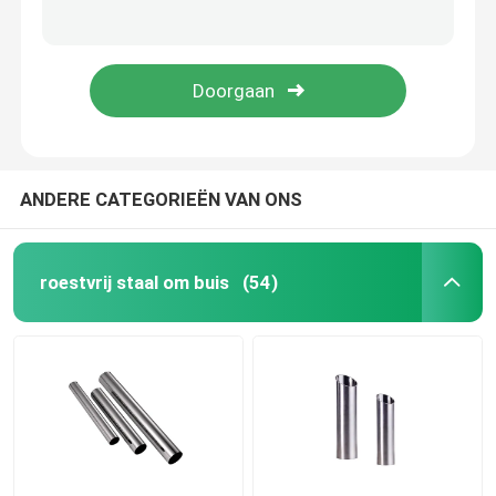
1 de Strookrol 1mm 2mm 3mm van het duimroestvrije staal 301 304 Ss van 2B No.1 Bladstrook
301 201 het Broodje van de Roestvrij staalstrook de Oppervlaktess van 1 Duimastm JIS 2B BEDELAARS Strookfabrikant
Roestvrij staalrol
321 316l 304 301 Hoge de Strookrol Geborstelde 2B BEDELAARS No.4 van het Opbrengstroestvrije staal
Strook 10mm van het BEDELAARSspiegel Gebeëindigde Roestvrije staal 304 301 304N
SS Vierkante Buis
Naadloze Roestvrij staalpijp
ANDERE CATEGORIEËN VAN ONS
roestvrij staalstrook
roestvrij staal om buis
(54)
Staalwalsdraad
De Staaf van de roestvrij staalbar
De Strook van het legeringsstaal