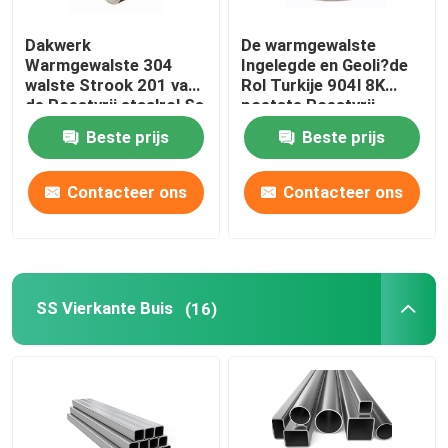
Dakwerk
De warmgewalste
Warmgewalste 304
Ingelegde en Geoli?de
walste Strook 201 van
Rol Turkije 904l 8K
de Roestvrij staalrol Ss
poetste Roestvrij
304 van 316l koud 202
staalrol 430 Ss Rol 202
Beste prijs
Beste prijs
Rol
op
Contacteer ons
Contacteer ons
SS Vierkante Buis
(16)