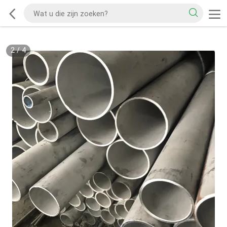
2
/
4