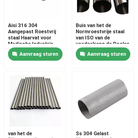
Fabrieksreis
Aisi 316 304
Buis van het de
Aangepast Roestvrij
Normroestvrije staal
Kwaliteitscontrole
staal Haarvat voor
van ISO van de
Medische Industrie
voedselrang de Poolse
Aanvraag sturen
Aanvraag sturen
Contact de V.S.
Nieuws
Verzoek om een Citaat
roestvrij staal om buis
van het de
Ss 304 Gelast
het blad van de roestvrij staalplaat