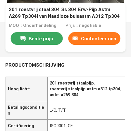
201 roestvrij staal 304 Ss 304 Erw-Pijp Astm
A269 Tp304l van Naadloze buisastm A312 Tp304
MOQ：Onderhandeling
Prijs：negotiable
Beste prijs
Contacteer ons
PRODUCTOMSCHRIJVING
201 roestvrij staalpijp
,
Hoog licht:
roestvrij staalpijp astm a312 tp304
,
astm a269 304
Betalingsconditie
L/C, T/T
s
Certificering
ISO9001, CE