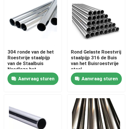
304 ronde van de het
Rond Gelaste Roestvrij
Roestvrije staalpijp
staalpijp 316 de Buis
van de Staalbuis
van het Buisroestvrije
Naadloze het
staal
Roestvrije
Aanvraag sturen
Aanvraag sturen
staalpijp/Buis
Huis
Producten
Ongeveer ons