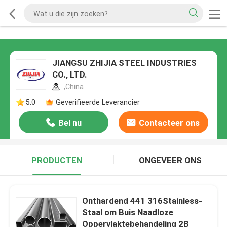
JIANGSU ZHIJIA STEEL INDUSTRIES
CO., LTD.
,China
5.0
Geverifieerde Leverancier
Bel nu
Contacteer ons
PRODUCTEN
ONGEVEER ONS
Onthardend 441 316Stainless-
Staal om Buis Naadloze
Oppervlaktebehandeling 2B