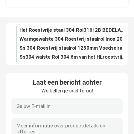
Warmgewalste 304 Roestvrij staalrol Inox 201 150mm 300 Reeksen
Ss 304 Roestvrij staalrol 1250mm Voedselrang 316 van JIS AISI
Fabrieksreis
Ss304 walste Rol 304 6m van het HLroestvrije staal 316 Spiegel Pools koud
Koudgewalste Roestvrij staalrol 316L 409 316 2B-BEDELAARS 800mm
Kwaliteitscontrole
Het Roestvrije staalrol 316 410 430 Inox van ASTM AiSi JIS 201 1000mm
van de het Roestvrije staalstrook van 304N 310S van het de Rollassen Metaal 100mm
Contact de V.S.
Aisi 304 301L-Koudgewalst Metaal 2000mm van de Roestvrij staalrol
het Roestvrije staalrol 6mm van 420 304L Astm 300 Reeksen Lassen
Nieuws
Koudgewalste de Rolfabrikanten 301 van de Roestvrij staalstrook Ss 304 van 316L 309 309S Strookrol
Laat een bericht achter
304l 309s walste Roestvrij staalstrook in Rol Aisi 201 410 koud 421 430 439 Ss Klemstrook
We bellen je snel terug!
Verzoek om een Citaat
Ss Strookrol voor Meubilairdeur 410 409 430 201 304 de Strook van de Roestvrij staalband
Het roestvrije Ss van de Spleetrol Bladstaal 310 301 201 430 420 410S 409L 304L 316 van de Metaalstrook
304 roestvrije Ss van de Strookrol Bladrol 310 301 201 430 420 410S 409L 316 304
roestvrij staal om buis
AISI SUS JIS 202 301 430 420 410S 409L 316 Roestvrije Rol 304
De warmgewalste Ss van de Staalstrook Band Inox 201 304 304L 316L van de Lassenrol
het blad van de roestvrij staalplaat