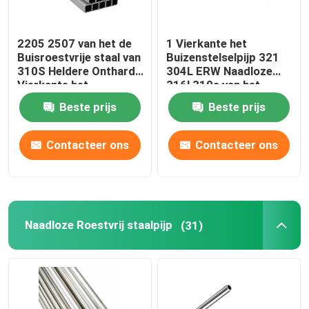
2205 2507 van het de
1 Vierkante het
Buisroestvrije staal van
Buizenstelselpijp 321
310S Heldere Ontharde
304L ERW Naadloze
Vierkante het
316l 310s van het
Buizenstelselleveranciers
duimroestvrije staal 0,4
Beste prijs
Beste prijs
201 304 304L 316
Mm
316L
Contacteer ons
Contacteer ons
Naadloze Roestvrij staalpijp
(31)