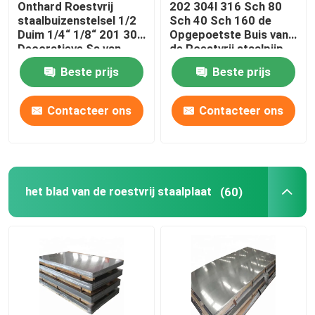
Onthard Roestvrij
202 304l 316 Sch 80
staalbuizenstelsel 1/2
Sch 40 Sch 160 de
De Buizen van het legeringsstaal
Duim 1/4“ 1/8“ 201 304
Opgepoetste Buis van
Decoratieve Ss van
de Roestvrij staalpijp
304L Pijpronde
Beste prijs
Beste prijs
De rol van het legeringsstaal
Contacteer ons
Contacteer ons
Gegalvaniseerde Staalrol
Gegalvaniseerde Staalplaat
het blad van de roestvrij staalplaat
(60)
Gegalvaniseerde staalbuis
PPGI-Staalrol
Koolstofstaalrol