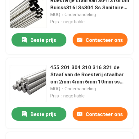
Roestvrije staal van 304l 316l om
Buisss316l Ss304 Ss Sanitaire
Pijp AISI 201 202
MOQ：Onderhandeling
Prijs：negotiable
Beste prijs
Contacteer ons
455 201 304 310 316 321 de
Staaf van de Roestvrij staalbar
om 2mm 4mm 6mm 10mm ss
staaf 440c
MOQ：Onderhandeling
Prijs：negotiable
Beste prijs
Contacteer ons