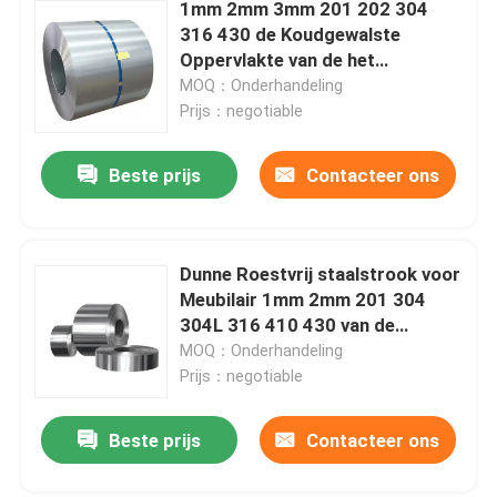
1mm 2mm 3mm 201 202 304
316 430 de Koudgewalste
Oppervlakte van de het
Metaalstrook 2B van de
MOQ：Onderhandeling
Roestvrij staalrol
Prijs：negotiable
Beste prijs
Contacteer ons
Dunne Roestvrij staalstrook voor
Meubilair 1mm 2mm 201 304
304L 316 410 430 van de
Lentesdeuren
MOQ：Onderhandeling
Prijs：negotiable
Beste prijs
Contacteer ons