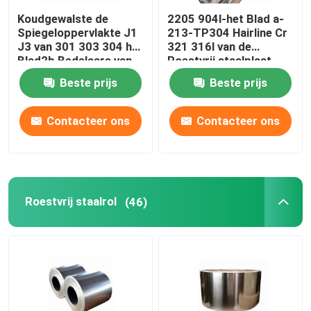
Koudgewalste de
2205 904l-het Blad a-
Spiegeloppervlakte J1
213-TP304 Hairline Cr
J3 van 301 303 304 het
321 316l van de
Blad2b Bedelaars van
Roestvrij staalplaat
de Roestvrij staalplaat
Beste prijs
Beste prijs
Contacteer ons
Contacteer ons
Roestvrij staalrol
(46)