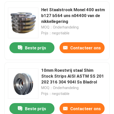
Het Staalstrook Monel 400 astm
b127 b564 uns n04400 van de
nikkellegering
MOQ：Onderhandeling
Prijs：negotiable
Beste prijs
Contacteer ons
10mm Roestvrij staal Shim
Stock Strips AISI ASTM SS 201
Huis
202 316 304 904l Ss Bladrol
MOQ：Onderhandeling
Prijs：negotiable
Producten
Beste prijs
Contacteer ons
Het Roestvrije staal 304 Rol316l 2B BEDELAARS 1219mm van de Satiborstel
Ongeveer ons