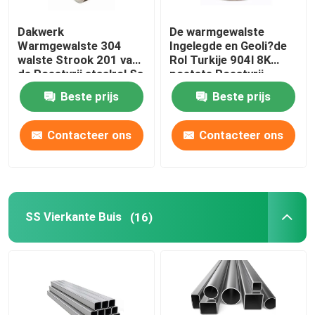
Dakwerk
De warmgewalste
Warmgewalste 304
Ingelegde en Geoli?de
walste Strook 201 van
Rol Turkije 904l 8K
de Roestvrij staalrol Ss
poetste Roestvrij
304 van 316l koud 202
staalrol 430 Ss Rol 202
Beste prijs
Beste prijs
Rol
op
Contacteer ons
Contacteer ons
SS Vierkante Buis
(16)