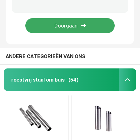
1 de Strookrol 1mm 2mm 3mm van het duimroestvrije staal 301 304 Ss van 2B No.1 Bladstrook
301 201 het Broodje van de Roestvrij staalstrook de Oppervlaktess van 1 Duimastm JIS 2B BEDELAARS Strookfabrikant
Roestvrij staalrol
321 316l 304 301 Hoge de Strookrol Geborstelde 2B BEDELAARS No.4 van het Opbrengstroestvrije staal
Strook 10mm van het BEDELAARSspiegel Gebeëindigde Roestvrije staal 304 301 304N
SS Vierkante Buis
Naadloze Roestvrij staalpijp
ANDERE CATEGORIEËN VAN ONS
roestvrij staalstrook
roestvrij staal om buis
(54)
Staalwalsdraad
De Staaf van de roestvrij staalbar
De Strook van het legeringsstaal