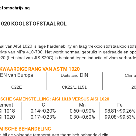
ctomschrijving
 1020 KOOLSTOFSTAALROL
al van AISI 1020 is lage hardenability en laag trekkoolstofstaalkoolstof
erkte van MPa 410-790. Het wordt normaal gebruikt in gedraaide en op
020 (het staal van JIS S20C) is bestand tegen inductie of vlam verhard
JKWAARDIGE RANG VAN ASTM 1020
EN van Europa
DIN
Duitsland
China
C22E
CK22/1.1151
2
SCHE SAMENSTELLING: AISI 1018 VERSUS AISI 1020
lement
C
Mn
Fe
SI 1018
0.14~0.20%
0.60~0.90%
98.81~99.26%
SI 1020
0.17~0.23%
0.30~0.60%
99.08~99.53%
MISCHE BEHANDELING
n bij de volgende temperaturen thermisch behandeld zijn: