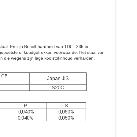
staal. En zijn Brinell-hardheid van 119 – 235 en
gepoetste of koudgetrokken voorwaarde. Het staal van
en die wegens zijn lage koolstofinhoud verharden.
GB
Japan JIS
S20C
0
P
S
0,040%
0,050%
0,040%
0,050%