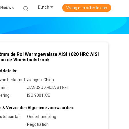
Dutch
Nieuws
Vraag een offerte aan
mm de Rol Warmgewalste AISI 1020 HRC AISI
van de Vloeistaalstrook
tdetails:
 van herkomst:
Jiangsu, China
aam:
JIANGSU ZHIJIA STEEL
cering:
ISO 9001 ,CE
n & Verzenden Algemene voorwaarden:
stelaantal:
Onderhandeling
Negotiation