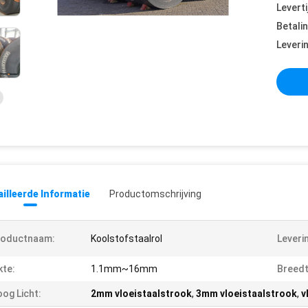
Leverti
Betali
Leveri
illeerde Informatie
Productomschrijving
roductnaam:
Koolstofstaalrol
Leveri
kte:
1.1mm~16mm
Breedt
og Licht:
2mm vloeistaalstrook
,
3mm vloeistaalstrook
,
v