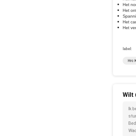
Het no
Het on
Spanni
Het ca
Het ve
label:
Hrc 
Wilt
Ik 
stu
Bed
Wac