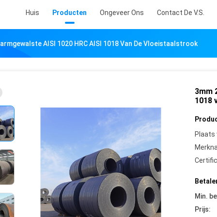
Huis
Producten
Ongeveer Ons
Contact De V.S.
rmgewalste AISI 1020 HRC AISI 1018 Van De Vloeistaalstrook
3mm 2
1018 
Produc
Plaats
Merkn
Certifi
Betale
Min. be
Prijs: