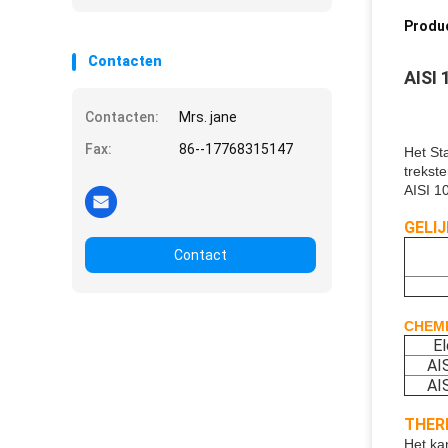
Produ
Contacten
AISI
Contacten:
Mrs. jane
Fax:
86--17768315147
Het Sta
trekst
AISI 1
GELI
Contact
CHEMI
E
AI
AI
THER
Het ka