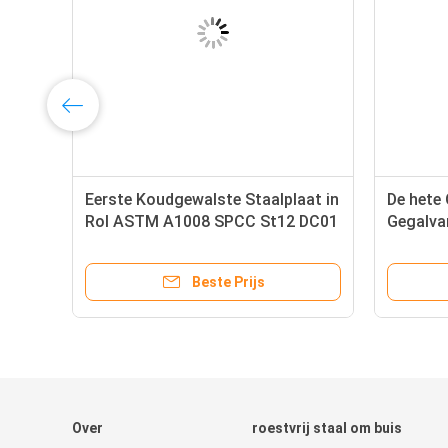
Eerste Koudgewalste Staalplaat in
De hete
Rol ASTM A1008 SPCC St12 DC01
Gegalvan
ASTM A5
1,0045
Beste Prijs
Over
roestvrij staal om buis