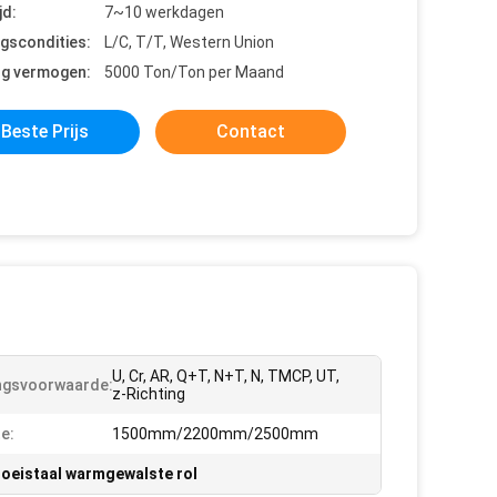
jd:
7~10 werkdagen
ngscondities:
L/C, T/T, Western Union
ng vermogen:
5000 Ton/Ton per Maand
Beste Prijs
Contact
U, Cr, AR, Q+T, N+T, N, TMCP, UT,
ngsvoorwaarde:
z-Richting
e:
1500mm/2200mm/2500mm
loeistaal warmgewalste rol