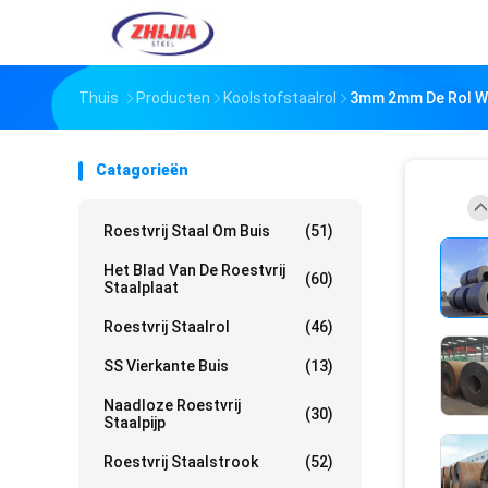
Thuis
Producten
Koolstofstaalrol
3mm 2mm De Rol Wa
Catagorieën
Roestvrij Staal Om Buis
(51)
Het Blad Van De Roestvrij
(60)
Staalplaat
Roestvrij Staalrol
(46)
SS Vierkante Buis
(13)
Naadloze Roestvrij
(30)
Staalpijp
Roestvrij Staalstrook
(52)