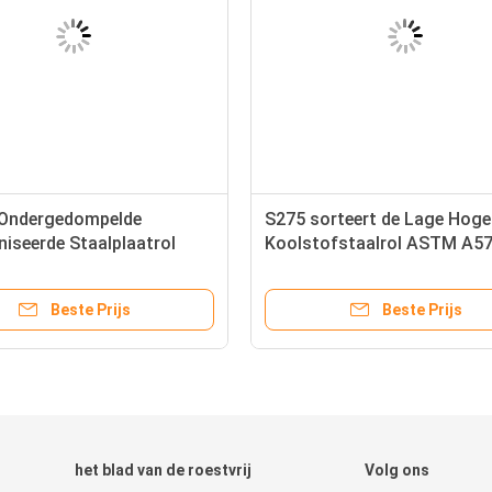
 Ondergedompelde
S275 sorteert de Lage Hoge
iseerde Staalplaatrol
Koolstofstaalrol ASTM A57
72 sorteert 50 S355JR
50 Gr. 42
Beste Prijs
Beste Prijs
het blad van de roestvrij
Volg ons