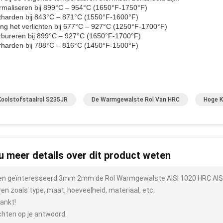
rmaliseren bij 899°C – 954°C (1650°F-1750°F)
tharden bij 843°C – 871°C (1550°F-1600°F)
ng het verlichten bij 677°C – 927°C (1250°F-1700°F)
rbureren bij 899°C – 927°C (1650°F-1700°F)
rharden bij 788°C – 816°C (1450°F-1500°F)
Koolstofstaalrol S235JR
De Warmgewalste Rol Van HRC
Hoge K
 u meer details over dit product weten
ben geïnteresseerd 3mm 2mm de Rol Warmgewalste AISI 1020 HRC AISI 
ren zoals type, maat, hoeveelheid, materiaal, etc.
ankt!
hten op je antwoord.