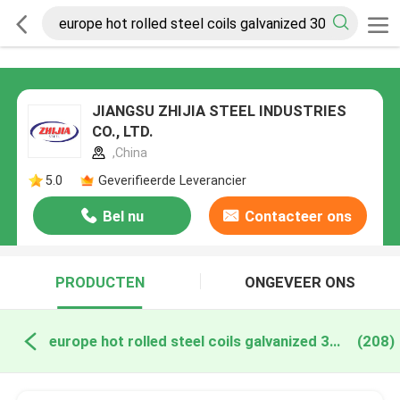
JIANGSU ZHIJIA STEEL INDUSTRIES
CO., LTD.
,China
5.0
Geverifieerde Leverancier
Bel nu
Contacteer ons
PRODUCTEN
ONGEVEER ONS
europe hot rolled steel coils galvanized 304 online fabricage
(208)