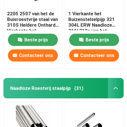
2205 2507 van het de
1 Vierkante het
Buisroestvrije staal van
Buizenstelselpijp 321
310S Heldere Ontharde
304L ERW Naadloze
Vierkante het
316l 310s van het
Buizenstelselleveranciers
duimroestvrije staal 0,4
Beste prijs
Beste prijs
201 304 304L 316
Mm
316L
Contacteer ons
Contacteer ons
Naadloze Roestvrij staalpijp
(31)