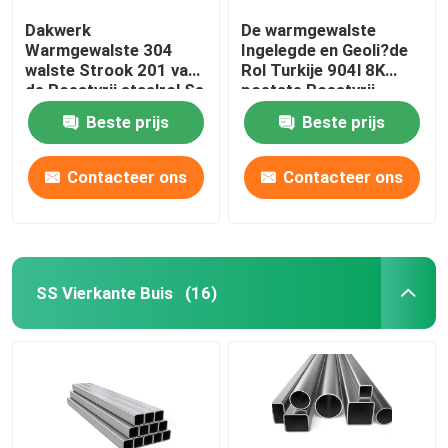
Dakwerk
De warmgewalste
Warmgewalste 304
Ingelegde en Geoli?de
walste Strook 201 van
Rol Turkije 904l 8K
de Roestvrij staalrol Ss
poetste Roestvrij
304 van 316l koud 202
staalrol 430 Ss Rol 202
Beste prijs
Beste prijs
Rol
op
Contacteer ons
Contacteer ons
SS Vierkante Buis
(16)