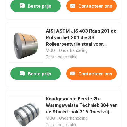
Beste prijs
Contacteer ons
AISI ASTM JIS 403 Rang 201 de
Rol van het 304 die SS
Rollenroestvrije staal voor
Decoratie wordt koudgewalst
MOQ：Onderhandeling
Prijs：negotiable
Beste prijs
Contacteer ons
Huis
Koudgewalste Eerste 2b-
Warmgewalste Techniek 304 van
Producten
de Staalstrook 316 Roestvrij
staalstrook
MOQ：Onderhandeling
Ongeveer ons
Prijs：negotiable