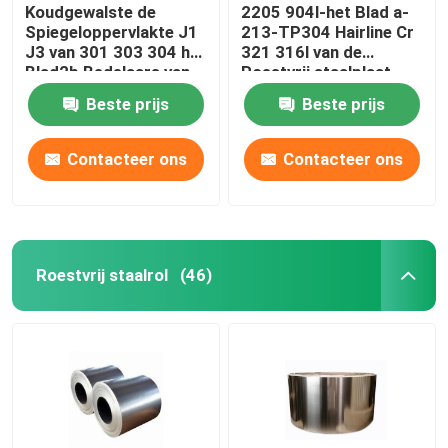
Koudgewalste de
2205 904l-het Blad a-
Spiegeloppervlakte J1
213-TP304 Hairline Cr
J3 van 301 303 304 het
321 316l van de
Blad2b Bedelaars van
Roestvrij staalplaat
de Roestvrij staalplaat
Beste prijs
Beste prijs
Contacteer ons
Contacteer ons
Roestvrij staalrol
(46)