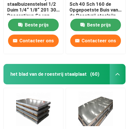
staalbuizenstelsel 1/2
Sch 40 Sch 160 de
Duim 1/4“ 1/8“ 201 304
Opgepoetste Buis van
Decoratieve Ss van
de Roestvrij staalpijp
304L Pijpronde
Beste prijs
Beste prijs
Contacteer ons
Contacteer ons
het blad van de roestvrij staalplaat
(60)