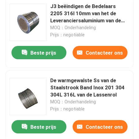
J3 beëindigen de Bedelaars
2205 316l 10mm van het de
Leveranciersaluminium van de
Roestvrij staalrol Blad van de het
MOQ：Onderhandeling
Staalrol het Warmgewalste
Prijs：negotiable
Beste prijs
Contacteer ons
De warmgewalste Ss van de
Staalstrook Band Inox 201 304
304L 316L van de Lassenrol
MOQ：Onderhandeling
Prijs：negotiable
Beste prijs
Contacteer ons