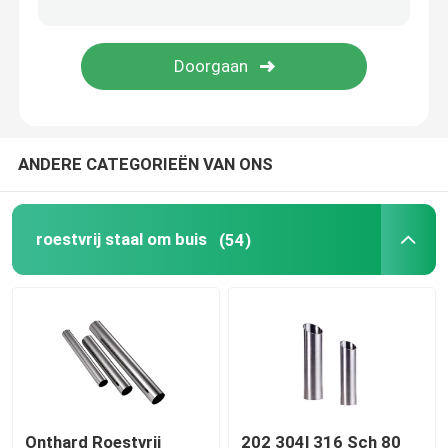
De Buizen van het legeringsstaal
De rol van het legeringsstaal
ANDERE CATEGORIEËN VAN ONS
Gegalvaniseerde Staalrol
Gegalvaniseerde Staalplaat
roestvrij staal om buis
(54)
Gegalvaniseerde staalbuis
PPGI-Staalrol
Koolstofstaalrol
Onthard Roestvrij
202 304l 316 Sch 80