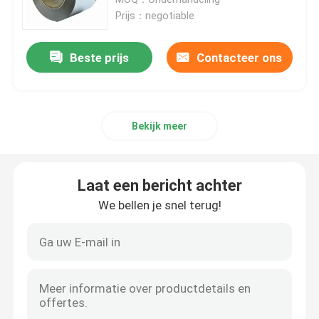
Prijs：negotiable
Roestvrij staalrol
Beste prijs
Contacteer ons
SS Vierkante Buis
Bekijk meer
Naadloze Roestvrij staalpijp
roestvrij staalstrook
Laat een bericht achter
We bellen je snel terug!
Staalwalsdraad
De Staaf van de roestvrij staalbar
De Strook van het legeringsstaal