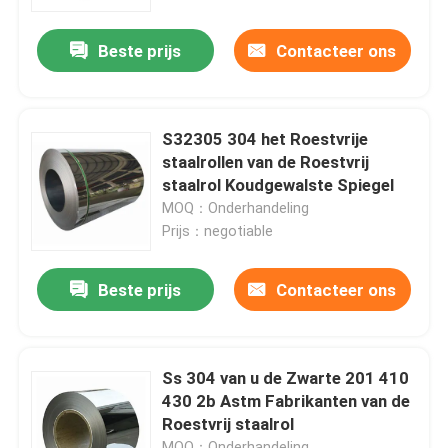
Beste prijs
Contacteer ons
Fabrieksreis
Kwaliteitscontrole
S32305 304 het Roestvrije
staalrollen van de Roestvrij
Contact de V.S.
staalrol Koudgewalste Spiegel
MOQ：Onderhandeling
Prijs：negotiable
Nieuws
Beste prijs
Contacteer ons
Verzoek om een Citaat
roestvrij staal om buis
Ss 304 van u de Zwarte 201 410
430 2b Astm Fabrikanten van de
Roestvrij staalrol
het blad van de roestvrij staalplaat
MOQ：Onderhandeling