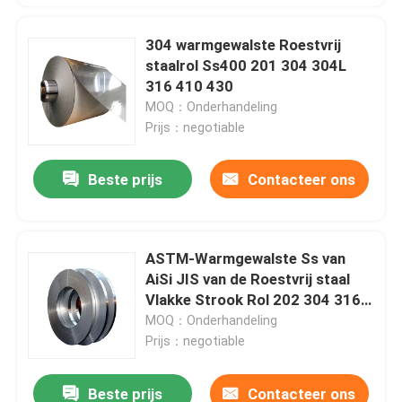
304 warmgewalste Roestvrij
staalrol Ss400 201 304 304L
316 410 430
MOQ：Onderhandeling
Prijs：negotiable
Beste prijs
Contacteer ons
ASTM-Warmgewalste Ss van
AiSi JIS van de Roestvrij staal
Vlakke Strook Rol 202 304 316
316L 410 430
MOQ：Onderhandeling
Prijs：negotiable
Beste prijs
Contacteer ons