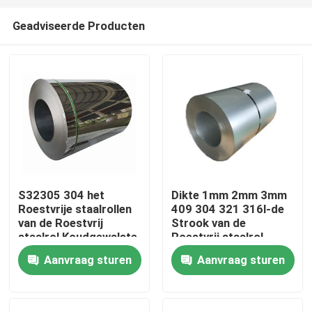
Geadviseerde Producten
S32305 304 het
Dikte 1mm 2mm 3mm
Roestvrije staalrollen
409 304 321 316l-de
Huis
van de Roestvrij
Strook van de
staalrol Koudgewalste
Roestvrij staalrol
Spiegel
Aanvraag sturen
Aanvraag sturen
Producten
Ongeveer ons