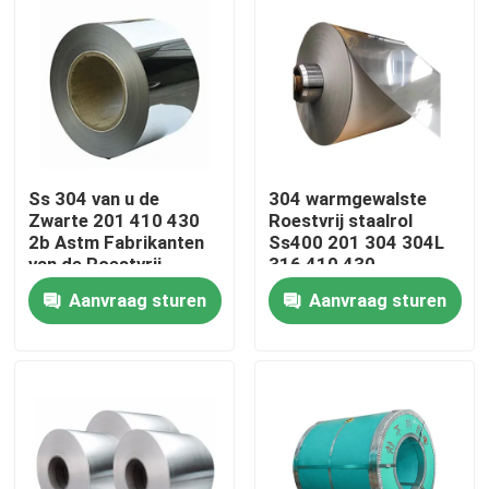
Fabrieksreis
Kwaliteitscontrole
Ss 304 van u de
304 warmgewalste
Contact de V.S.
Zwarte 201 410 430
Roestvrij staalrol
2b Astm Fabrikanten
Ss400 201 304 304L
van de Roestvrij
316 410 430
Nieuws
staalrol
Aanvraag sturen
Aanvraag sturen
Verzoek om een Citaat
roestvrij staal om buis
het blad van de roestvrij staalplaat