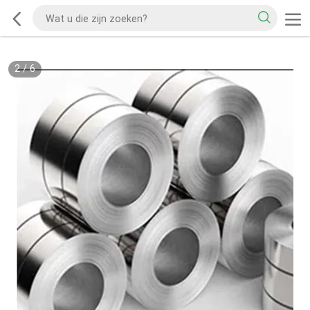
2
/
6