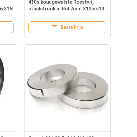
410s koudgewalste Roestvrij
6 316l
staalstrook in Rol 7mm X12crs13
Beste Prijs