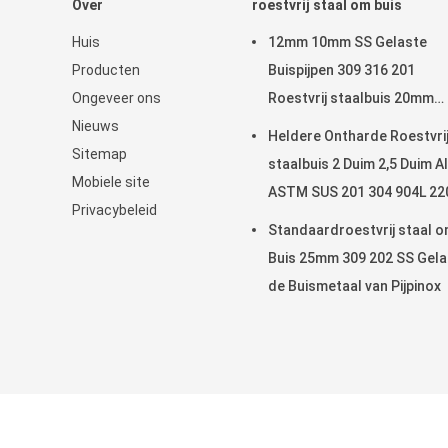
Over
roestvrij staal om buis
Huis
12mm 10mm SS Gelaste
Producten
Buispijpen 309 316 201
Ongeveer ons
Roestvrij staalbuis 20mm
Nieuws
22MM 25mm
Heldere Ontharde Roestvri
Sitemap
staalbuis 2 Duim 2,5 Duim A
Mobiele site
ASTM SUS 201 304 904L 22
Privacybeleid
Standaardroestvrij staal 
Buis 25mm 309 202 SS Gela
de Buismetaal van Pijpinox
China Goed Kwaliteit roes