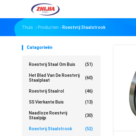
Thuis
Producten
Roestvrij Staalstrook
Catagorieën
Roestvrij Staal Om Buis
(51)
Het Blad Van De Roestvrij
(60)
Staalplaat
Roestvrij Staalrol
(46)
SS Vierkante Buis
(13)
Naadloze Roestvrij
(30)
Staalpijp
Roestvrij Staalstrook
(52)