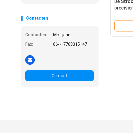
De Stroo
precisie
201 Rol
Contacten
Lentesb
Contacten:
Mrs. jane
Fax:
86--17768315147
Contact