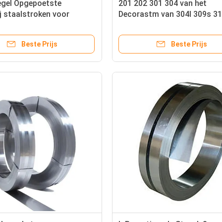
egel Opgepoetste
201 202 301 304 van het
j staalstroken voor
Decorastm van 304l 309s 31
 0.1mm 0.2mm 0.3mm 1mm
het Roestvrije staalstrook
mm
Opgepoetst Profiel
Beste Prijs
Beste Prijs