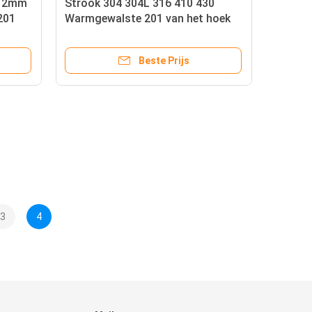
m 2mm
Strook 304 304L 316 410 430
201
Warmgewalste 201 van het hoek
de Lente Aangemaakte Roestvrije
staal
Beste Prijs
3
4