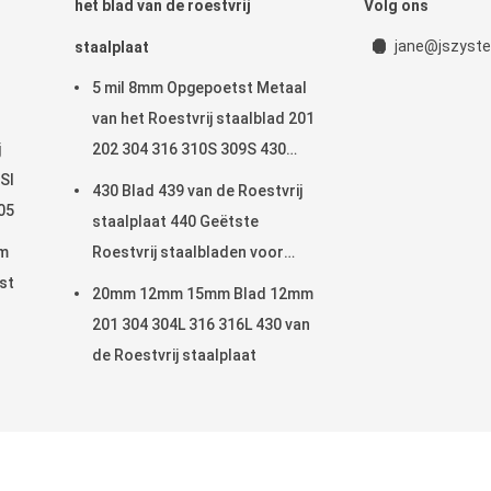
het blad van de roestvrij
Volg ons
jane@jszyste
staalplaat
5 mil 8mm Opgepoetst Metaal
van het Roestvrij staalblad 201
j
202 304 316 310S 309S 430
ISI
Maat 2205 9
430 Blad 439 van de Roestvrij
05
staalplaat 440 Geëtste
om
Roestvrij staalbladen voor
st
Keukenmuren
20mm 12mm 15mm Blad 12mm
201 304 304L 316 316L 430 van
de Roestvrij staalplaat
tvrij staal om buis Leverancier. © 2022 - 2025 stainlesssteelroundtube