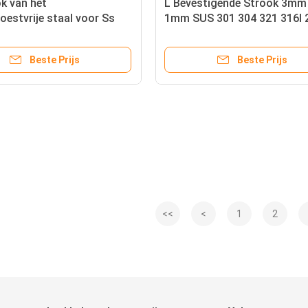
k van het
L Bevestigende Strook 3m
roestvrije staal voor Ss
1mm SUS 301 304 321 316l 
 8mm van de de
310s 316ti 310S van het
oekenkast
Vormroestvrije staal
Beste Prijs
Beste Prijs
<<
<
1
2