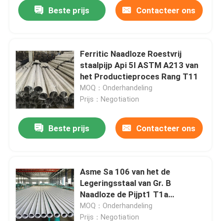
Beste prijs
Contacteer ons
Ferritic Naadloze Roestvrij
staalpijp Api 5l ASTM A213 van
het Productieproces Rang T11
MOQ：Onderhandeling
Prijs：Negotiation
Beste prijs
Contacteer ons
Thuis
Asme Sa 106 van het de
Legeringsstaal van Gr. B
Over ons
Naadloze de Pijpt1 T1a
Boilerastm A213 Rang T122
MOQ：Onderhandeling
Contacten
Prijs：Negotiation