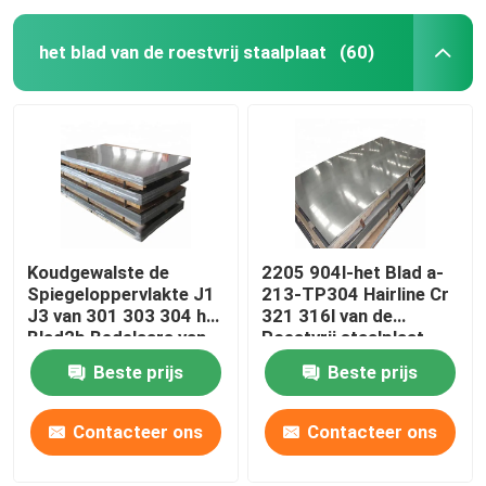
het blad van de roestvrij staalplaat
(60)
Koudgewalste de
2205 904l-het Blad a-
Spiegeloppervlakte J1
213-TP304 Hairline Cr
J3 van 301 303 304 het
321 316l van de
Blad2b Bedelaars van
Roestvrij staalplaat
de Roestvrij staalplaat
Beste prijs
Beste prijs
Contacteer ons
Contacteer ons