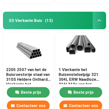
SS Vierkante Buis
(13)
2205 2507 van het de
1 Vierkante het
Buisroestvrije staal van
Buizenstelselpijp 321
310S Heldere Ontharde
304L ERW Naadloze
Vierkante het
316l 310s van het
Buizenstelselleveranciers
duimroestvrije staal 0,4
Beste prijs
Beste prijs
201 304 304L 316
Mm
316L
Contacteer ons
Contacteer ons