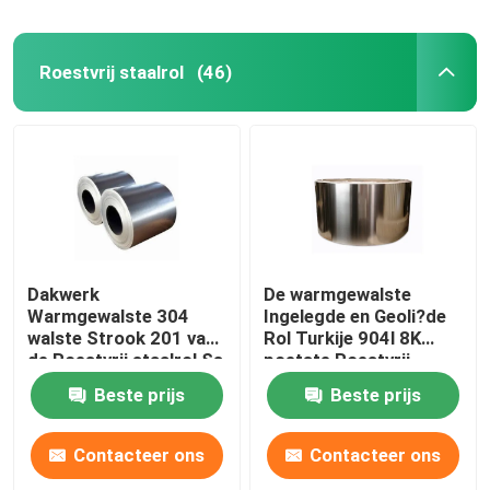
Roestvrij staalrol
(46)
Dakwerk
De warmgewalste
Warmgewalste 304
Ingelegde en Geoli?de
walste Strook 201 van
Rol Turkije 904l 8K
de Roestvrij staalrol Ss
poetste Roestvrij
304 van 316l koud 202
staalrol 430 Ss Rol 202
Beste prijs
Beste prijs
Rol
op
Contacteer ons
Contacteer ons