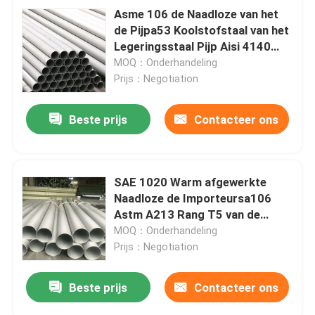
Asme 106 de Naadloze van het
de Pijpa53 Koolstofstaal van het
Legeringsstaal Pijp Aisi 4140
Buis P22
MOQ：Onderhandeling
Prijs：Negotiation
Beste prijs
Contacteer ons
SAE 1020 Warm afgewerkte
Naadloze de Importeursa106
Astm A213 Rang T5 van de
Roestvrij staalpijp
MOQ：Onderhandeling
Prijs：Negotiation
Beste prijs
Contacteer ons