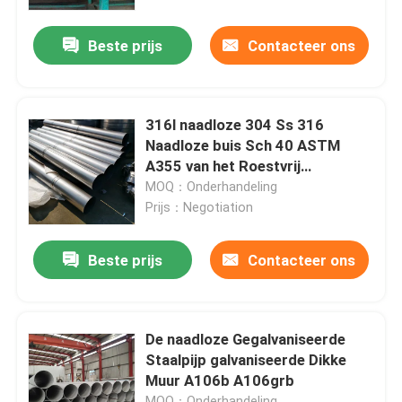
Beste prijs
Contacteer ons
Producten
roestvrij staal om buis
316l naadloze 304 Ss 316
Naadloze buis Sch 40 ASTM
het blad van de roestvrij staalplaat
A355 van het Roestvrij
staalbuizenstelsel
MOQ：Onderhandeling
Prijs：Negotiation
Roestvrij staalrol
Beste prijs
Contacteer ons
SS Vierkante Buis
Naadloze Roestvrij staalpijp
De naadloze Gegalvaniseerde
Staalpijp galvaniseerde Dikke
Muur A106b A106grb
roestvrij staalstrook
MOQ：Onderhandeling