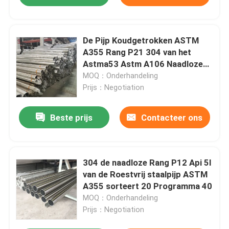
De Pijp Koudgetrokken ASTM
A355 Rang P21 304 van het
Astma53 Astm A106 Naadloze
Staal Naadloze Buis
MOQ：Onderhandeling
Prijs：Negotiation
Beste prijs
Contacteer ons
304 de naadloze Rang P12 Api 5l
van de Roestvrij staalpijp ASTM
A355 sorteert 20 Programma 40
MOQ：Onderhandeling
Prijs：Negotiation