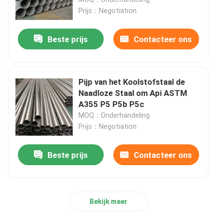
Prijs：Negotiation
Staalwalsdraad
Beste prijs
Contacteer ons
De Staaf van de roestvrij staalbar
Pijp van het Koolstofstaal de
De Strook van het legeringsstaal
Naadloze Staal om Api ASTM
A355 P5 P5b P5c
MOQ：Onderhandeling
De Buizen van het legeringsstaal
Prijs：Negotiation
De rol van het legeringsstaal
Beste prijs
Contacteer ons
Gegalvaniseerde Staalrol
Bekijk meer
Gegalvaniseerde Staalplaat