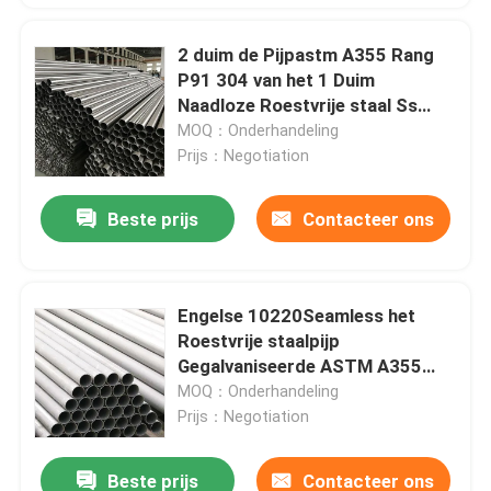
2 duim de Pijpastm A355 Rang
P91 304 van het 1 Duim
Naadloze Roestvrije staal Ss
Naadloos Buizenstelsel
MOQ：Onderhandeling
Prijs：Negotiation
Beste prijs
Contacteer ons
Engelse 10220Seamless het
Roestvrije staalpijp
Gegalvaniseerde ASTM A355
Rang P22 van DIN
MOQ：Onderhandeling
Prijs：Negotiation
Beste prijs
Contacteer ons