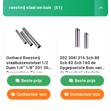
roestvrij staal om buis
(51)
Onthard Roestvrij
202 304l 316 Sch 80
staalbuizenstelsel 1/2
Sch 40 Sch 160 de
Duim 1/4“ 1/8“ 201 304
Opgepoetste Buis van
Decoratieve Ss van
de Roestvrij staalpijp
304L Pijpronde
Beste prijs
Beste prijs
Contacteer ons
Contacteer ons