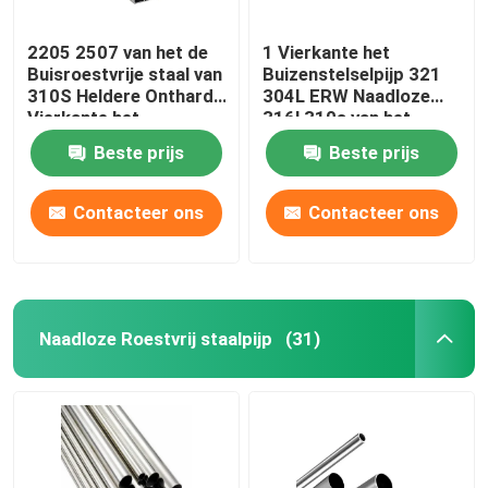
2205 2507 van het de
1 Vierkante het
Buisroestvrije staal van
Buizenstelselpijp 321
310S Heldere Ontharde
304L ERW Naadloze
Vierkante het
316l 310s van het
Buizenstelselleveranciers
duimroestvrije staal 0,4
Beste prijs
Beste prijs
201 304 304L 316
Mm
316L
Contacteer ons
Contacteer ons
Naadloze Roestvrij staalpijp
(31)