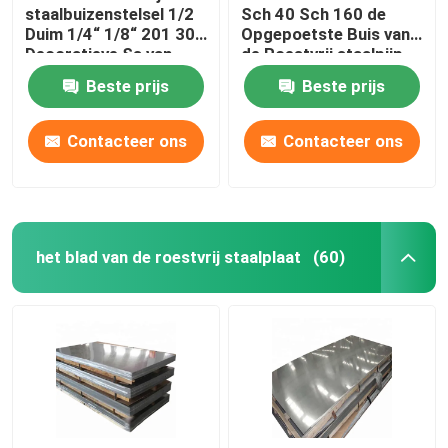
staalbuizenstelsel 1/2
Sch 40 Sch 160 de
Duim 1/4“ 1/8“ 201 304
Opgepoetste Buis van
Decoratieve Ss van
de Roestvrij staalpijp
304L Pijpronde
Beste prijs
Beste prijs
Contacteer ons
Contacteer ons
het blad van de roestvrij staalplaat
(60)