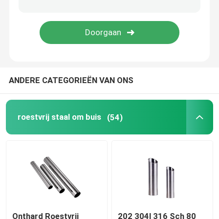
De Buizen van het legeringsstaal
De rol van het legeringsstaal
ANDERE CATEGORIEËN VAN ONS
Gegalvaniseerde Staalrol
Gegalvaniseerde Staalplaat
roestvrij staal om buis
(54)
Gegalvaniseerde staalbuis
PPGI-Staalrol
Koolstofstaalrol
Onthard Roestvrij
202 304l 316 Sch 80