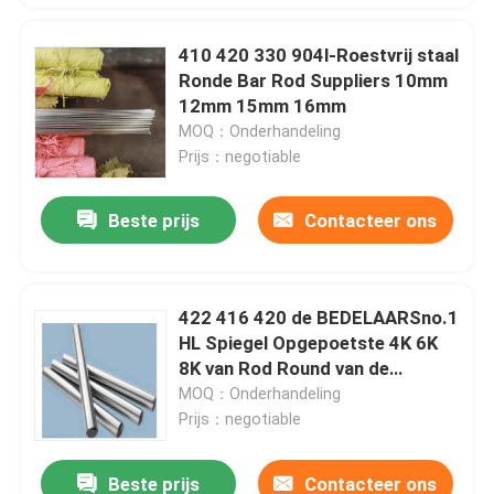
410 420 330 904l-Roestvrij staal
Ronde Bar Rod Suppliers 10mm
12mm 15mm 16mm
MOQ：Onderhandeling
Prijs：negotiable
Beste prijs
Contacteer ons
422 416 420 de BEDELAARSno.1
HL Spiegel Opgepoetste 4K 6K
8K van Rod Round van de
Roestvrij staal Stevige Bar
MOQ：Onderhandeling
Prijs：negotiable
Beste prijs
Contacteer ons