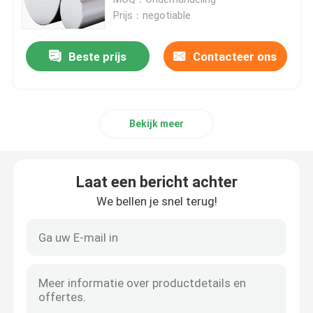
Prijs：negotiable
Roestvrij staalrol
Beste prijs
Contacteer ons
SS Vierkante Buis
Bekijk meer
Naadloze Roestvrij staalpijp
roestvrij staalstrook
Laat een bericht achter
We bellen je snel terug!
Staalwalsdraad
De Staaf van de roestvrij staalbar
De Strook van het legeringsstaal