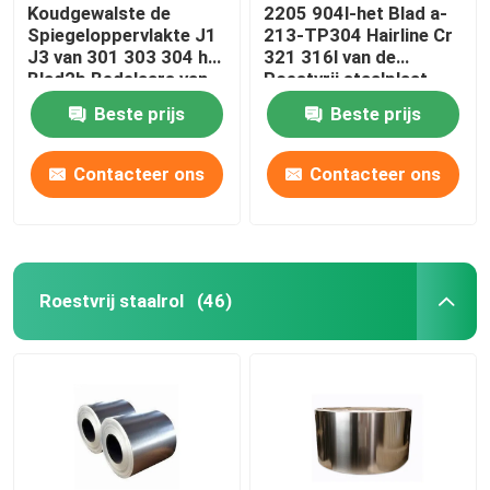
Koudgewalste de
2205 904l-het Blad a-
Spiegeloppervlakte J1
213-TP304 Hairline Cr
J3 van 301 303 304 het
321 316l van de
Blad2b Bedelaars van
Roestvrij staalplaat
de Roestvrij staalplaat
Beste prijs
Beste prijs
Contacteer ons
Contacteer ons
Roestvrij staalrol
(46)