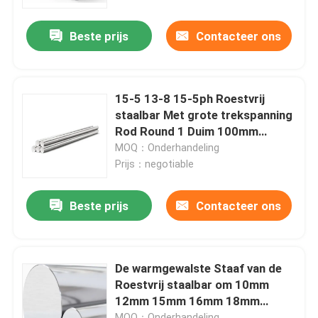
Beste prijs
Contacteer ons
Fabrieksreis
Kwaliteitscontrole
15-5 13-8 15-5ph Roestvrij
staalbar Met grote trekspanning
Contact de V.S.
Rod Round 1 Duim 100mm
125mm 150mm 200mm
MOQ：Onderhandeling
Prijs：negotiable
Nieuws
Beste prijs
Contacteer ons
Verzoek om een Citaat
roestvrij staal om buis
De warmgewalste Staaf van de
Roestvrij staalbar om 10mm
12mm 15mm 16mm 18mm
het blad van de roestvrij staalplaat
20mm 22mm
MOQ：Onderhandeling