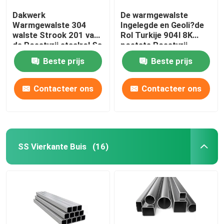
Dakwerk
De warmgewalste
Warmgewalste 304
Ingelegde en Geoli?de
walste Strook 201 van
Rol Turkije 904l 8K
de Roestvrij staalrol Ss
poetste Roestvrij
304 van 316l koud 202
staalrol 430 Ss Rol 202
Beste prijs
Beste prijs
Rol
op
Contacteer ons
Contacteer ons
SS Vierkante Buis
(16)