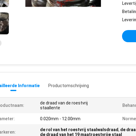
Leverti
Betali
Leveri
illeerde Informatie
Productomschrijving
de draad van de roestvrij
roductnaam:
Behand
staallente
ameter:
0.020mm - 12.00mm
Norme
de rol van het roestvrij staalwalsdraad
,
de draa
rkeren:
de draad van het 19 maatroestvrije staal