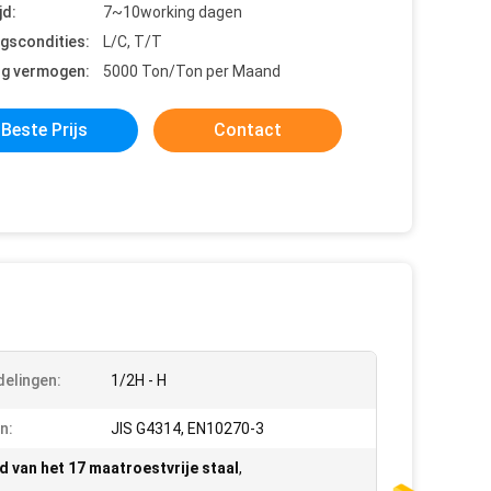
jd:
7~10working dagen
ngscondities:
L/C, T/T
ng vermogen:
5000 Ton/Ton per Maand
Beste Prijs
Contact
elingen:
1/2H - H
n:
JIS G4314, EN10270-3
d van het 17 maatroestvrije staal
,