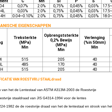
ment
C
Mn
Si
P
S
04
0,07%
2.0%
0,75%
0,045%
0,03%
17.5
04L
0,03%
2.0%
0,75%
0,045%
0,03%
17.5
04H
0.04~0.10%
2.0%
0,75%
0,045%
0,03%
18.0
ANISCHE EIGENSCHAPPEN
Opbrengststerkte
Treksterkte
Verlenging
0,2% Bewijs
ng
(MPa)
(%in 50mm)
(MPa)
Min
Min
Min
4
515
205
40
4L
485
170
40
4H
515
205
40
FICATIE VAN ROESTVRIJ STAALdraad
 van het de Lentestaal van ASTM A313M-2003 de Roestvrije
estvrije staaldraad van JIS G4314-1994 voor de lentes
24-1982 de de roestvrije draad van het de lentestaal en strook van het