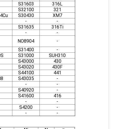
S31603
316L
S32100
321
4Cu
S30430
XM7
-
-
S31635
316Ti
-
-
NO8904
-
S31400
-
0S
S31000
SUH310
S43000
430
S43020
430F
S44100
441
M8
S43035
-
-
-
S40920
-
S41600
416
-
-
S4200
-
-
-