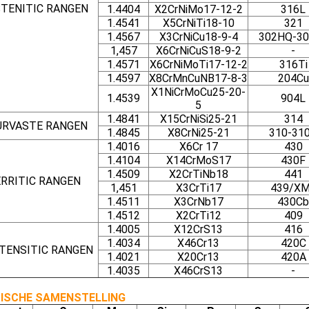
TENITIC RANGEN
1.4404
X2CrNiMo17-12-2
316L
1.4541
X5CrNiTi18-10
321
1.4567
X3CrNiCu18-9-4
302HQ-30
1,457
X6CrNiCuS18-9-2
-
1.4571
X6CrNiMoTi17-12-2
316Ti
1.4597
X8CrMnCuNB17-8-3
204Cu
X1NiCrMoCu25-20-
1.4539
904L
5
1.4841
X15CrNiSi25-21
314
URVASTE RANGEN
1.4845
X8CrNi25-21
310-31
1.4016
X6Cr 17
430
1.4104
X14CrMoS17
430F
1.4509
X2CrTiNb18
441
ERRITIC RANGEN
1,451
X3CrTi17
439/X
1.4511
X3CrNb17
430Cb
1.4512
X2CrTi12
409
1.4005
X12CrS13
416
1.4034
X46Cr13
420C
TENSITIC RANGEN
1.4021
X20Cr13
420A
1.4035
X46CrS13
-
ISCHE SAMENSTELLING