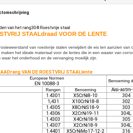
ctomschrijving
den van het rang304l Roestvrije staal
STVRIJ STAALdraad VOOR DE LENTE
rosieweerstand van roestvrije stalen verwijdert de eis ten aanzien va
n maken het ideale materiaal voor de lentes die in een waaier van cor
 waar het onderhoud en de vervanging moeilijk zijn.
RAADrang VAN DE ROESTVRIJ STAALlente
Europese Normen
Benoeming d
EN 10088-3
Aisi-astm
Rangen
Benoeming
1.4301
X5CrNi8-10
304
1,431
X10CrNi18-8
302
1.4305
X8CrNiS18-9
303
1.4306
X2CrNi19-11
304L
1.4303
X4CrNi18-9
305
1.4307
X2CrNi18-9
304L
1.4401
X5CrNiMo17-12-2
316