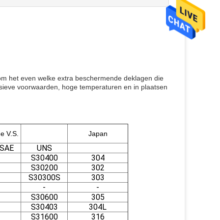
n om het even welke extra beschermende deklagen die
rosieve voorwaarden, hoge temperaturen en in plaatsen
e V.S.
Japan
-SAE
UNS
S30400
304
S30200
302
S30300S
303
-
-
S30600
305
S30403
304L
S31600
316