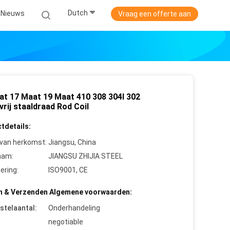
Dutch
Nieuws
Vraag een offerte aan
at 17 Maat 19 Maat 410 308 304l 302
rij staaldraad Rod Coil
tdetails:
 van herkomst:
Jiangsu, China
aam:
JIANGSU ZHIJIA STEEL
cering:
ISO9001, CE
n & Verzenden Algemene voorwaarden:
stelaantal:
Onderhandeling
negotiable