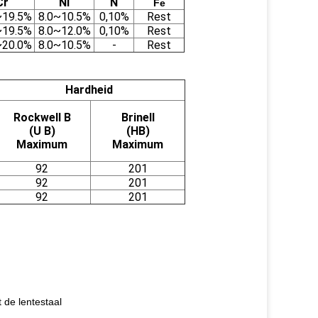
Cr
Ni
N
Fe
~19.5%
8.0~10.5%
0,10%
Rest
~19.5%
8.0~12.0%
0,10%
Rest
~20.0%
8.0~10.5%
-
Rest
Hardheid
Rockwell B
Brinell
(U B)
(HB)
Maximum
Maximum
92
201
92
201
92
201
 de lentestaal