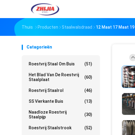
Thuis
Producten
Staalwalsdraad
12 Maat 17 Maat 19 
Catagorieën
Roestvrij Staal Om Buis
(51)
Het Blad Van De Roestvrij
(60)
Staalplaat
Roestvrij Staalrol
(46)
SS Vierkante Buis
(13)
Naadloze Roestvrij
(30)
Staalpijp
Roestvrij Staalstrook
(52)