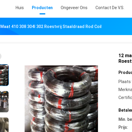
Huis
Producten
Ongeveer Ons
Contact De V.S.
Maat 410 308 304l 302 Roestvrij Staaldraad Rod Coil
12 ma
Roestv
Produc
Plaats
Merkn
Certifi
Betale
Min. be
Prijs: