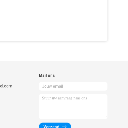
Mail ons
el.com
Verzend