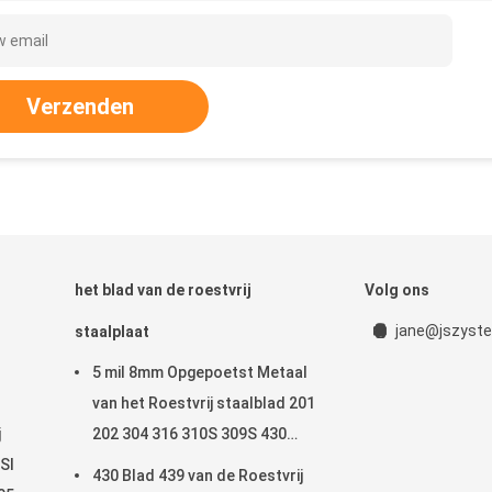
Verzenden
het blad van de roestvrij
Volg ons
jane@jszyste
staalplaat
5 mil 8mm Opgepoetst Metaal
van het Roestvrij staalblad 201
j
202 304 316 310S 309S 430
ISI
Maat 2205 9
430 Blad 439 van de Roestvrij