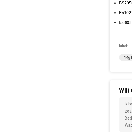
BS2056
En1027
Iso693
label:
14g 
Wilt
Ik 
zoa
Bed
Wac