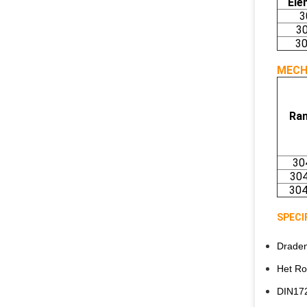
Ele
3
3
3
MECH
Ra
30
30
30
SPECI
Draden
Het Ro
DIN172