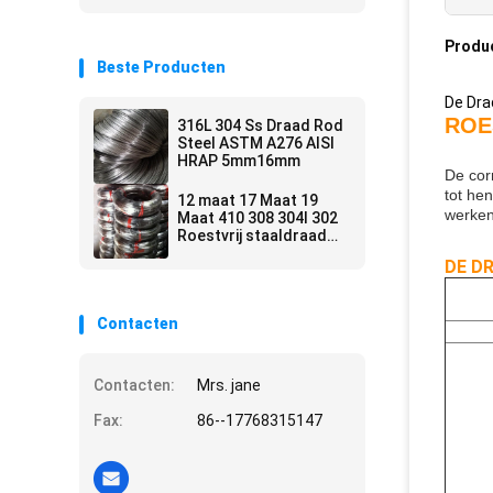
Produ
Beste Producten
De Dra
ROE
316L 304 Ss Draad Rod
Steel ASTM A276 AISI
HRAP 5mm16mm
De cor
tot he
12 maat 17 Maat 19
werken
Maat 410 308 304l 302
Roestvrij staaldraad
Rod Coil
DE D
Contacten
Contacten:
Mrs. jane
Fax:
86--17768315147