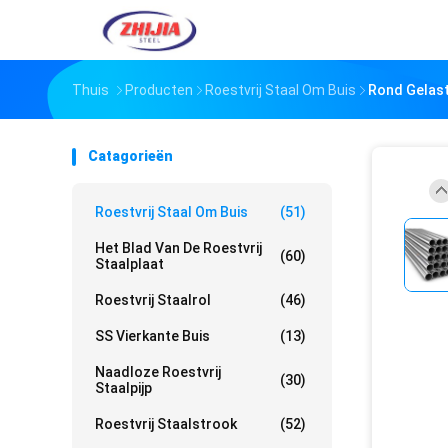
Thuis
Producten
Roestvrij Staal Om Buis
Rond Gelaste
Catagorieën
Roestvrij Staal Om Buis
(51)
Het Blad Van De Roestvrij
(60)
Staalplaat
Roestvrij Staalrol
(46)
SS Vierkante Buis
(13)
Naadloze Roestvrij
(30)
Staalpijp
Roestvrij Staalstrook
(52)