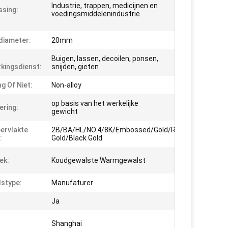
Industrie, trappen, medicijnen en
sing:
voedingsmiddelenindustrie
diameter:
20mm
Buigen, lassen, decoilen, ponsen,
kingsdienst:
snijden, gieten
g Of Niet:
Non-alloy
op basis van het werkelijke
ering:
gewicht
ervlakte
2B/BA/HL/NO.4/8K/Embossed/Gold/Rose
:
Gold/Black Gold
ek:
Koudgewalste Warmgewalst
stype:
Manufaturer
Ja
Shanghai