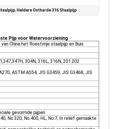
taalpijp
,
Heldere Ontharde 316 Staalpijp
aste Pijp voor Watervoorziening
van China het Roestvrije staalpijp en Buis
21,347,347H, 304N, 316L, 316N, 201.202
70, ASTM A554, JIS G3459, JIS G3468, JIS
peciale gevormde pijpen
0, No.320, No.400, HL, No.7, In reliëf gemaakte