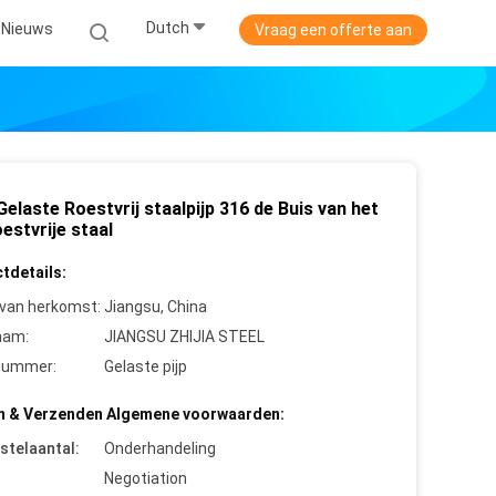
Dutch
Nieuws
Vraag een offerte aan
elaste Roestvrij staalpijp 316 de Buis van het
estvrije staal
tdetails:
 van herkomst:
Jiangsu, China
aam:
JIANGSU ZHIJIA STEEL
nummer:
Gelaste pijp
n & Verzenden Algemene voorwaarden:
stelaantal:
Onderhandeling
Negotiation