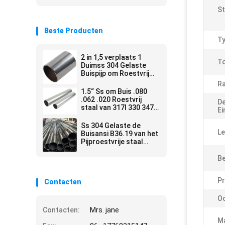
St
Beste Producten
Ty
2 in 1,5 verplaats 1
To
Duimss 304 Gelaste
Buispijp om Roestvrij
staalpijp 90mm
Ra
centimeter voor
1.5“ Ss om Buis .080
centimeter
.062 .020 Roestvrij
De
staal van 317l 330 347h
Ei
leiden 3/4 Duim 5/8“
door buizen 5 Duim
Ss 304 Gelaste de
Le
Buisansi B36.19 van het
Pijproestvrije staal
ERW
Be
Pr
Contacten
O
Contacten:
Mrs. jane
Ma