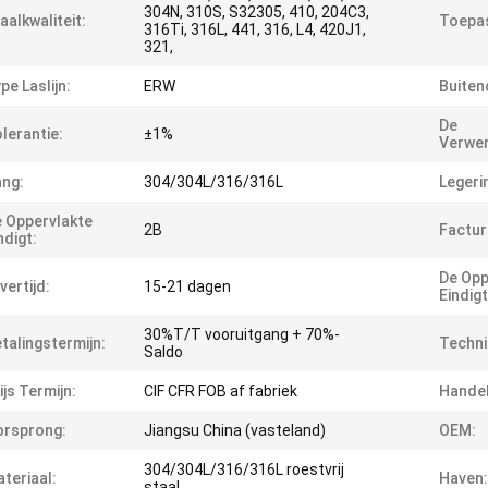
304N, 310S, S32305, 410, 204C3,
aalkwaliteit:
Toepas
316Ti, 316L, 441, 316, L4, 420J1,
321,
pe Laslijn:
ERW
Buiten
De
lerantie:
±1%
Verwer
ng:
304/304L/316/316L
Legerin
 Oppervlakte
2B
Factur
ndigt:
De Opp
vertijd:
15-21 dagen
Eindigt
30%T/T vooruitgang + 70%-
talingstermijn:
Techni
Saldo
ijs Termijn:
CIF CFR FOB af fabriek
Handel
orsprong:
Jiangsu China (vasteland)
OEM:
304/304L/316/316L roestvrij
teriaal:
Haven:
staal