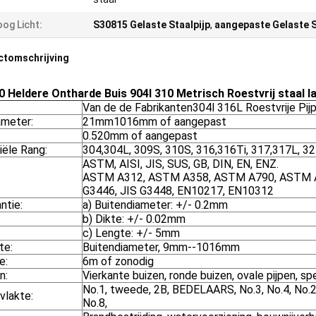
og Licht:
S30815 Gelaste Staalpijp
,
aangepaste Gelaste S
ctomschrijving
0 Heldere Ontharde Buis 904l 310 Metrisch Roestvrij staal l
Van de de Fabrikanten304l 316L Roestvrije Pijp 
ameter:
21mm1016mm of aangepast
0.520mm of aangepast
iële Rang:
304,304L, 309S, 310S, 316,316Ti, 317,317L, 3
ASTM, AISI, JIS, SUS, GB, DIN, EN, ENZ.
ASTM A312, ASTM A358, ASTM A790, ASTM A2
G3446, JIS G3448, EN10217, EN10312
ntie:
a) Buitendiameter: +/- 0.2mm
b) Dikte: +/- 0.02mm
c) Lengte: +/- 5mm
te:
Buitendiameter, 9mm--1016mm
e:
6m of zonodig
n:
Vierkante buizen, ronde buizen, ovale pijpen, s
No.1, tweede, 2B, BEDELAARS, No.3, No.4, No.24
vlakte:
No.8,