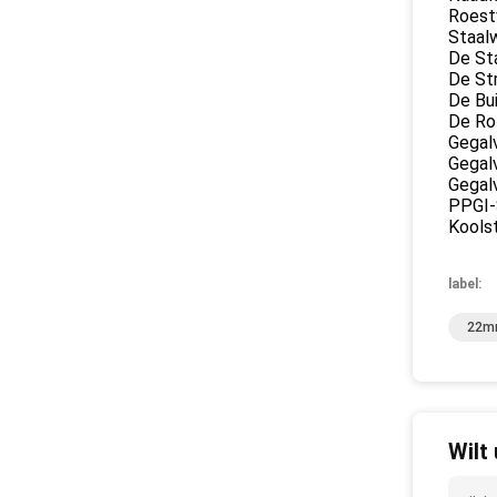
Roestv
Staal
De Sta
De Str
De Bui
De Rol
Gegalv
Gegal
Gegal
PPGI-
Koolst
label:
22mm
Wilt