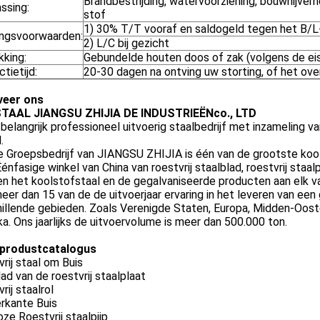
Brandbestrijding, watervoorziening, bouwnijver
ssing:
stof
1) 30% T/T vooraf en saldogeld tegen het B/
ingsvoorwaarden:
2) L/C bij gezicht
kking:
Gebundelde houten doos of zak (volgens de eis
tietijd:
20-30 dagen na ontving uw storting, of het o
eer ons
TAAL JIANGSU ZHIJIA DE INDUSTRIEËNco., LTD
 belangrijk professioneel uitvoerig staalbedrijf met inzameling 
.
 Groepsbedrijf van JIANGSU ZHIJIA is één van de grootste kool
Éénfasige winkel van China van roestvrij staalblad, roestvrij staalpij
n het koolstofstaal en de gegalvaniseerde producten aan elk v
er dan 15 van de de uitvoerjaar ervaring in het leveren van een
illende gebieden. Zoals Verenigde Staten, Europa, Midden-Ooste
a. Ons jaarlijks de uitvoervolume is meer dan 500.000 ton.
produstcatalogus
rij staal om Buis
ad van de roestvrij staalplaat
rij staalrol
rkante Buis
ze Roestvrij staalpijp