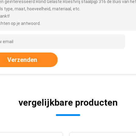
ben geïnteresseerd Rond Gelaste Roestvrij staalpijp 316 de Buis van het
ls type, maat, hoeveelheid, materiaal, etc.
ankt!
hten op je antwoord.
Verzenden
vergelijkbare producten