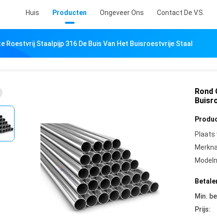
Huis
Producten
Ongeveer Ons
Contact De V.S.
 Roestvrij Staalpijp 316 De Buis Van Het Buisroestvrije Staal
Rond G
Buisro
Produc
Plaats
Merkn
Model
Betale
Min. be
Prijs: