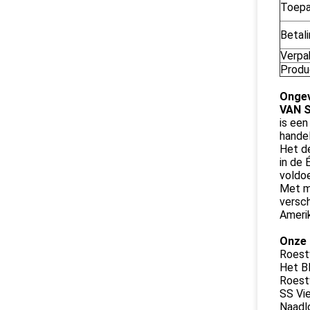
Toepa
Betal
Verpa
Produc
Ongev
VAN S
is een
handel
Het de
in de 
voldoe
Met me
versch
Amerik
Onze 
Roestv
Het Bl
Roestv
SS Vie
Naadlo