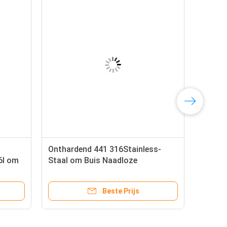
Onthardend 441 316Stainless-
16l om
Staal om Buis Naadloze
re Pijp
Oppervlaktebehandeling 2B
Beste Prijs