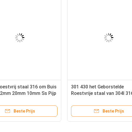
estvrij staal 316 om Buis
301 430 het Geborstelde
12mm 20mm 10mm Ss Pijp
Roestvrije staal van 304l 3
Buisss316l Ss304 Ss Sanitai
AISI 201 202
Beste Prijs
Beste Prijs