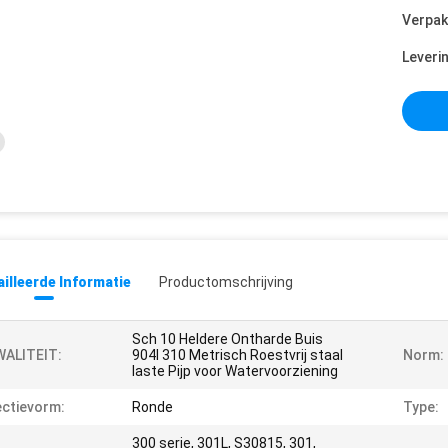
Verpak
Leveri
illeerde Informatie
Productomschrijving
Sch 10 Heldere Ontharde Buis
WALITEIT:
904l 310 Metrisch Roestvrij staal
Norm:
laste Pijp voor Watervoorziening
ctievorm:
Ronde
Type:
300 serie, 301L, S30815, 301,