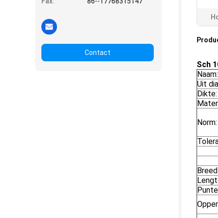
Fax:
86--17768315147
Ho
Produ
Contact
Sch 1
Naam:
Uit di
Dikte:
Mater
Norm:
Tolera
Breed
Lengt
Punte
Opper