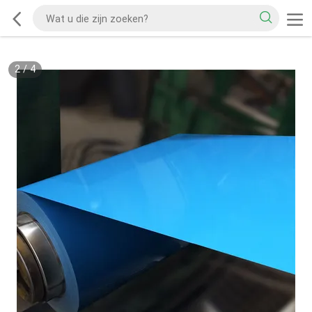
2
/
4