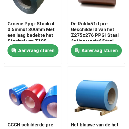
Fabrieksreis
Groene Ppgi-Staalrol
De Roldx51d pre
0.5mmx1300mm Met
Geschilderd van het
Kwaliteitscontrole
een laag bedekte het
Z275z276 PPGI Staal
Staalrol van Z100
Anticorrosief Staal
Z150 Kleur
Aanvraag sturen
Aanvraag sturen
Contact de V.S.
Nieuws
Verzoek om een Citaat
roestvrij staal om buis
CGCH schilderde pre
Het blauwe van de het
het blad van de roestvrij staalplaat