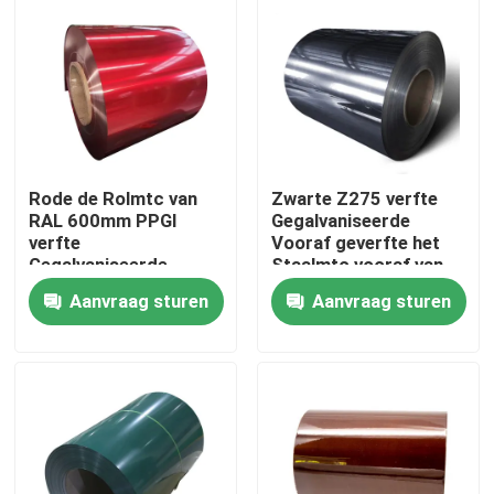
Rode de Rolmtc van
Zwarte Z275 verfte
RAL 600mm PPGI
Gegalvaniseerde
verfte
Vooraf geverfte het
Gegalvaniseerde
Staalmtc vooraf van
Staalrol vooraf
de Staalrol Ppgi
Aanvraag sturen
Aanvraag sturen
Huis
Producten
Ongeveer ons