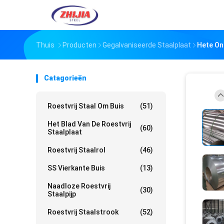
Thuis
Producten
Gegalvaniseerde Staalplaat
Hete On
Catagorieën
Roestvrij Staal Om Buis
(51)
Het Blad Van De Roestvrij
(60)
Staalplaat
Roestvrij Staalrol
(46)
SS Vierkante Buis
(13)
Naadloze Roestvrij
(30)
Staalpijp
Roestvrij Staalstrook
(52)