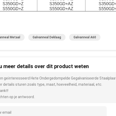
S350GD+Z
S350GD+AZ
S350GD
S550GD+Z
S550GD+AZ
S550GD
anneal Metaal
Galvanneal Deklaag
Galvanneal A60
 u meer details over dit product weten
ben geïnteresseerd Hete Ondergedompelde Gegalvaniseerde Staalpla
r details sturen zoals type, maat, hoeveelheid, materiaal, etc.
ankt!
hten op je antwoord.