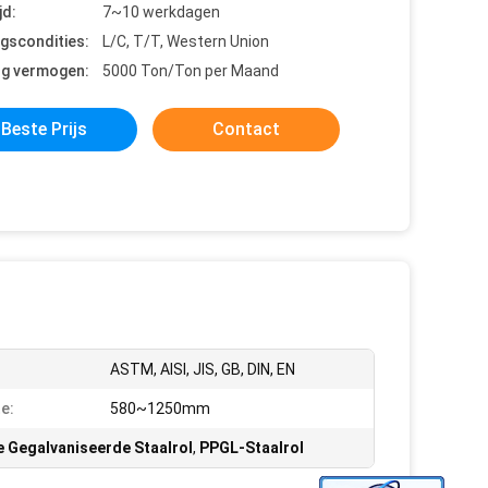
jd:
7~10 werkdagen
ngscondities:
L/C, T/T, Western Union
ng vermogen:
5000 Ton/Ton per Maand
Beste Prijs
Contact
ASTM, AISI, JIS, GB, DIN, EN
e:
580~1250mm
 Gegalvaniseerde Staalrol
,
PPGL-Staalrol