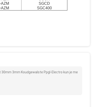
+AZM
SGCD
+AZM
SGC400
at 30mm 3mm Koudgewalste Ppgl-Electro kun je me