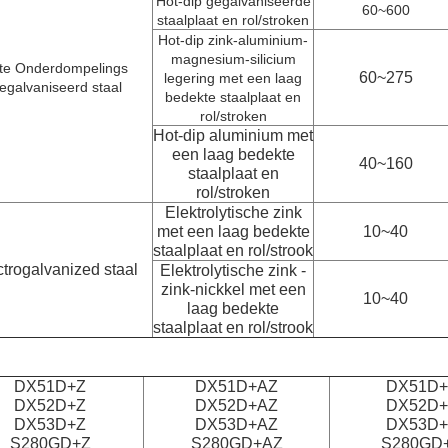
Hot-dip gegalvaniseerde
60~600
staalplaat en rol/stroken
Hot-dip zink-aluminium-
magnesium-silicium
te Onderdompelings
60~275
legering met een laag
egalvaniseerd staal
bedekte staalplaat en
rol/stroken
Hot-dip aluminium met
een laag bedekte
40~160
staalplaat en
rol/stroken
Elektrolytische zink
met een laag bedekte
10~40
staalplaat en rol/strook
ctrogalvanized staal
Elektrolytische zink -
zink-nickkel met een
10~40
laag bedekte
staalplaat en rol/strook
DX51D+Z
DX51D+AZ
DX51D
DX52D+Z
DX52D+AZ
DX52D
DX53D+Z
DX53D+AZ
DX53D
S280GD+Z
S280GD+AZ
S280GD