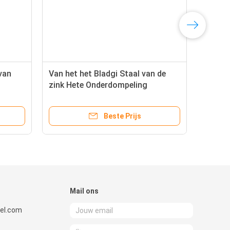
van
Van het het Bladgi Staal van de
zink Hete Onderdompeling
 3/16“
Gegalvaniseerde Plaat 20 Maat 22
Maat 24 Maat 16 Maat
Beste Prijs
Mail ons
el.com