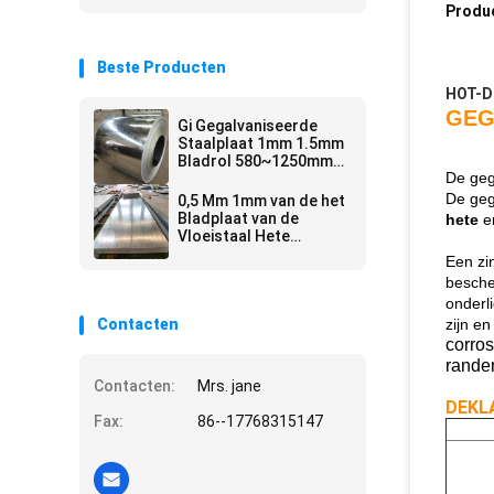
Produ
Beste Producten
HOT-D
GEG
Gi Gegalvaniseerde
Staalplaat 1mm 1.5mm
Bladrol 580~1250mm
De geg
Breedte
De geg
0,5 Mm 1mm van de het
Bladplaat van de
hete
e
Vloeistaal Hete
Onderdompeling het
Een zi
Gegalvaniseerde
bescher
Metaal 4x10 4x8
onderl
Contacten
zijn en
corros
randen
Contacten:
Mrs. jane
DEKL
Fax:
86--17768315147