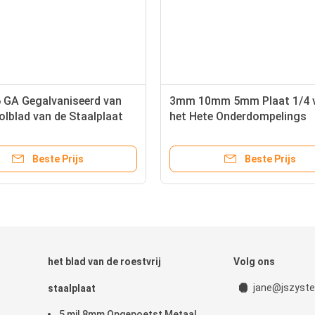
6 GA Gegalvaniseerd van
3mm 10mm 5mm Plaat 1/4 
olblad van de Staalplaat
het Hete Onderdompelings
 de Hete Onderdompelings
Gegalvaniseerde Staal“ 3/8“
iseerd Staal Verklaard de
3/4“
Beste Prijs
Beste Prijs
e
het blad van de roestvrij
Volg ons
jane@jszyste
staalplaat
5 mil 8mm Opgepoetst Metaal