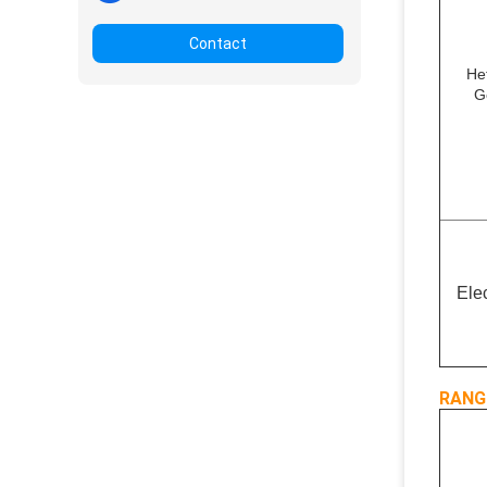
Contact
He
G
Ele
RANG