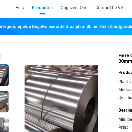
Huis
Producten
Ongeveer Ons
Contact De V.S.
dergedompelde Gegalvaniseerde Staalplaat 30mm 3mm Koudgewals
Hete 
30mm 
Produc
Plaats
Merkn
Certifi
Betale
Min. be
Prijs: