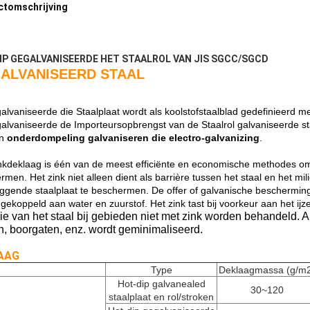
ctomschrijving
IP GEGALVANISEERDE HET STAALROL VAN JIS SGCC/SGCD
ALVANISEERD STAAL
alvaniseerde die Staalplaat wordt als koolstofstaalblad gedefinieerd m
alvaniseerde de Importeursopbrengst van de Staalrol galvaniseerde st
n
onderdompeling galvaniseren die electro-galvanizing
.
nkdeklaag is één van de meest efficiënte en economische methodes om 
men. Het zink niet alleen dient als barrière tussen het staal en het mi
iggende staalplaat te beschermen. De offer of galvanische beschermin
 gekoppeld aan water en zuurstof. Het zink tast bij voorkeur aan het ijz
ie van het staal bij gebieden niet met zink worden behandeld. 
, boorgaten, enz. wordt geminimaliseerd.
AAG
Type
Deklaagmassa (g/m
Hot-dip galvanealed
30~120
staalplaat en rol/stroken