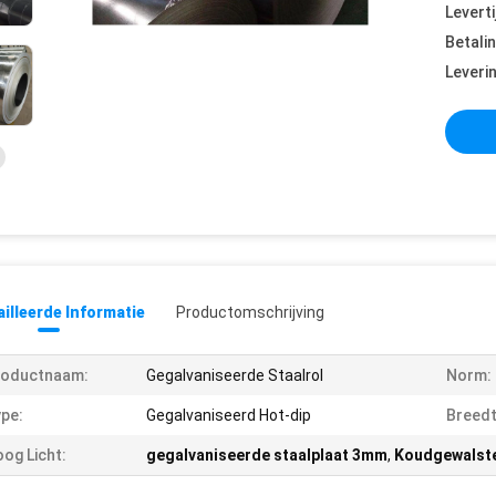
Leverti
Betali
Leveri
illeerde Informatie
Productomschrijving
roductnaam:
Gegalvaniseerde Staalrol
Norm:
pe:
Gegalvaniseerd Hot-dip
Breedt
og Licht:
gegalvaniseerde staalplaat 3mm
,
Koudgewalste