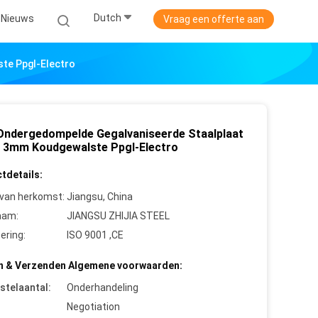
Dutch
Nieuws
Vraag een offerte aan
te Ppgl-Electro
Ondergedompelde Gegalvaniseerde Staalplaat
3mm Koudgewalste Ppgl-Electro
tdetails:
 van herkomst:
Jiangsu, China
aam:
JIANGSU ZHIJIA STEEL
cering:
ISO 9001 ,CE
n & Verzenden Algemene voorwaarden:
stelaantal:
Onderhandeling
Negotiation