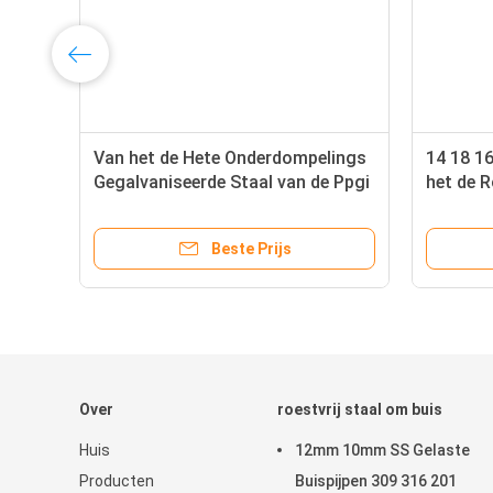
de
Van het de Hete Onderdompelings
14 18 1
Gegalvaniseerde Staal van de Ppgi
het de R
Hete Onderdompeling Plaat 8mm
van het
6mm Gi Bladrol
Gegalvan
Beste Prijs
Strookc
Over
roestvrij staal om buis
Huis
12mm 10mm SS Gelaste
Producten
Buispijpen 309 316 201