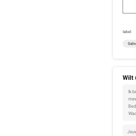
label:
Galv
Wilt
Ik 
mee
Bed
Wac