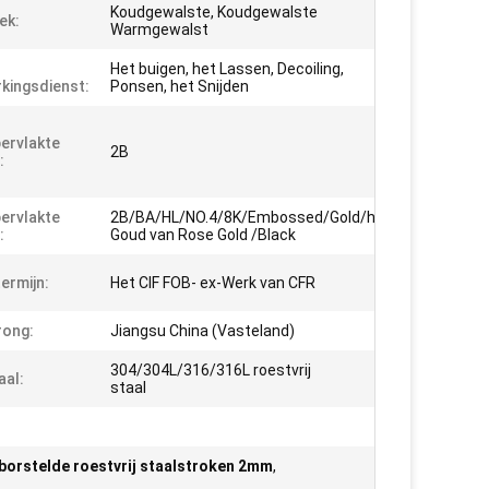
Koudgewalste, Koudgewalste
ek:
Warmgewalst
Het buigen, het Lassen, Decoiling,
kingsdienst:
Ponsen, het Snijden
ervlakte
2B
:
ervlakte
2B/BA/HL/NO.4/8K/Embossed/Gold/het
:
Goud van Rose Gold /Black
ermijn:
Het CIF FOB- ex-Werk van CFR
rong:
Jiangsu China (Vasteland)
304/304L/316/316L roestvrij
aal:
staal
borstelde roestvrij staalstroken 2mm
,