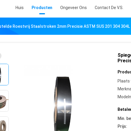
Huis
Producten
Ongeveer Ons
Contact De V.S.
stelde Roestvrij Staalstroken 2mm Precisie ASTM SUS 201 304 304L
Spieg
Preci
Produc
Plaats
Merkn
Model
Betale
Min. be
Prijs: