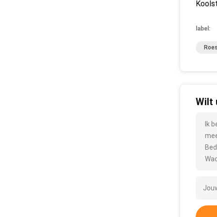
Koolst
label:
Roes
Wilt
Ik 
mee
Bed
Wac