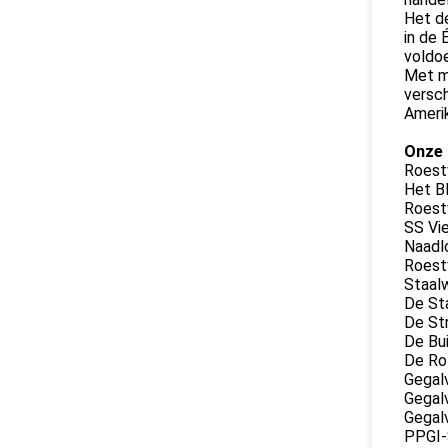
Het de
in de 
voldoe
Met me
versch
Amerik
Onze 
Roestv
Het Bl
Roestv
SS Vie
Naadlo
Roestv
Staal
De Sta
De Str
De Bui
De Rol
Gegalv
Gegal
Gegal
PPGI-