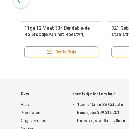
11ga 12 Maat 304 Bendable-de
321 Gebe
Rolbroodje van het Roestvrij
staalst
staalblad 200 Reeksen 300
304l Su
Reeksen 400 Reeksen
Beste Prijs
Over
roestvrij staal om buis
Huis
12mm 10mm SS Gelaste
Producten
Buispijpen 309 316 201
Ongeveer ons
Roestvrij staalbuis 20mm
Nieuws
22MM 25mm