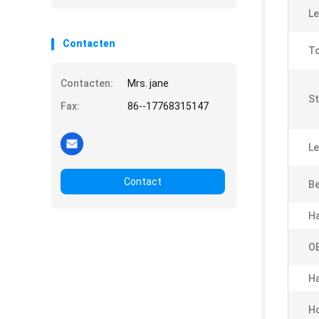
Le
Contacten
To
Contacten:
Mrs. jane
St
Fax:
86--17768315147
Le
Contact
Be
Ha
O
Ha
Ho