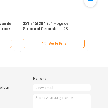
van de
321 316l 304 301 Hoge de
Strook
Strookrol Geborstelde 2B
BEDELAARS No.4 van het
Opbrengstroestvrije staal
Beste Prijs
Mail ons
el.com