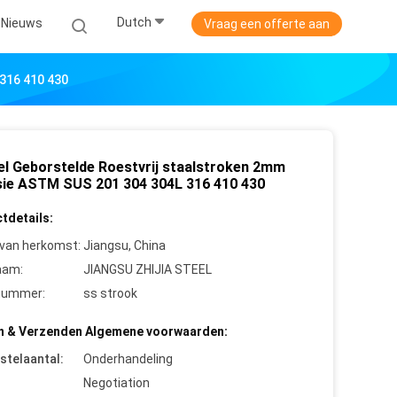
Dutch
Nieuws
Vraag een offerte aan
 316 410 430
el Geborstelde Roestvrij staalstroken 2mm
sie ASTM SUS 201 304 304L 316 410 430
tdetails:
 van herkomst:
Jiangsu, China
aam:
JIANGSU ZHIJIA STEEL
nummer:
ss strook
n & Verzenden Algemene voorwaarden:
stelaantal:
Onderhandeling
Negotiation