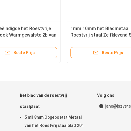
ëindigde het Roestvrije
1mm 10mm het Bladmetaal 
rook Warmgewalste 2b van
Roestvrij staal Zelfklevend 
s304
300 Reeksen
Beste Prijs
Beste Prijs
het blad van de roestvrij
Volg ons
jane@jszyste
staalplaat
5 mil 8mm Opgepoetst Metaal
van het Roestvrij staalblad 201