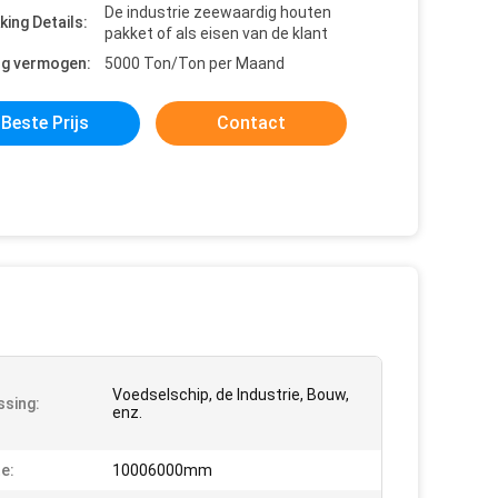
De industrie zeewaardig houten
king Details:
pakket of als eisen van de klant
ng vermogen:
5000 Ton/Ton per Maand
Beste Prijs
Contact
Voedselschip, de Industrie, Bouw,
sing:
enz.
e:
10006000mm