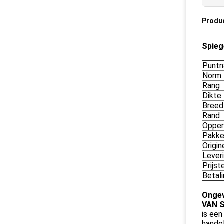
Produ
Spieg
Punt
Norm
Rang
Dikte
Breed
Rand
Opper
Pakke
Origin
Lever
Prijst
Betal
Ongev
VAN S
is een
handel