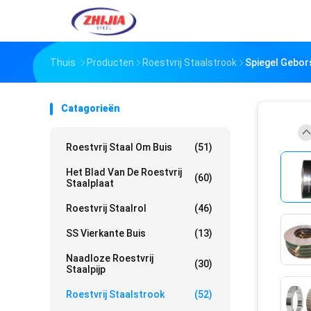
Thuis
Producten
Roestvrij Staalstrook
Spiegel Gebor
Catagorieën
Roestvrij Staal Om Buis
(51)
Het Blad Van De Roestvrij
(60)
Staalplaat
Roestvrij Staalrol
(46)
SS Vierkante Buis
(13)
Naadloze Roestvrij
(30)
Staalpijp
Roestvrij Staalstrook
(52)