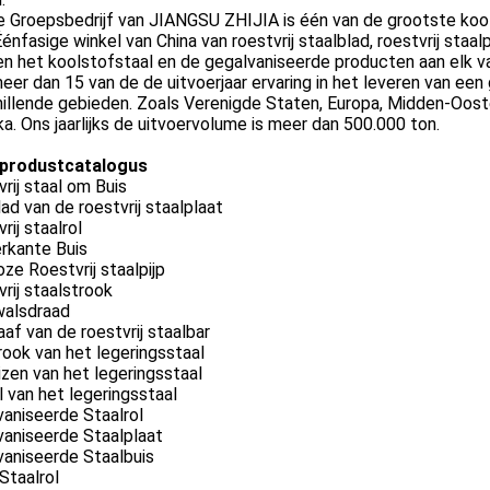
 Groepsbedrijf van JIANGSU ZHIJIA is één van de grootste kool
Éénfasige winkel van China van roestvrij staalblad, roestvrij staalpij
n het koolstofstaal en de gegalvaniseerde producten aan elk v
er dan 15 van de de uitvoerjaar ervaring in het leveren van een
illende gebieden. Zoals Verenigde Staten, Europa, Midden-Ooste
a. Ons jaarlijks de uitvoervolume is meer dan 500.000 ton.
produstcatalogus
rij staal om Buis
ad van de roestvrij staalplaat
rij staalrol
rkante Buis
ze Roestvrij staalpijp
rij staalstrook
walsdraad
af van de roestvrij staalbar
ook van het legeringsstaal
zen van het legeringsstaal
 van het legeringsstaal
aniseerde Staalrol
vaniseerde Staalplaat
vaniseerde Staalbuis
Staalrol