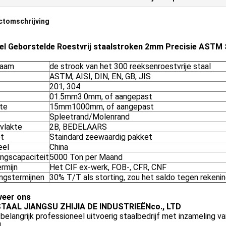
ctomschrijving
el Geborstelde Roestvrij staalstroken 2mm Precisie ASTM 
naam
de strook van het 300 reeksenroestvrije staal
ASTM, AISI, DIN, EN, GB, JIS
201, 304
01.5mm3.0mm, of aangepast
te
15mm1000mm, of aangepast
Spleetrand/Molenrand
vlakte
2B, BEDELAARS
t
Staindard zeewaardig pakket
eel
China
ingscapaciteit
5000 Ton per Maand
ermijn
Het CIF ex-werk, FOB-, CFR, CNF
ingstermijnen
30% T/T als storting, zou het saldo tegen rekeni
eer ons
TAAL JIANGSU ZHIJIA DE INDUSTRIEËNco., LTD
 belangrijk professioneel uitvoerig staalbedrijf met inzameling 
.