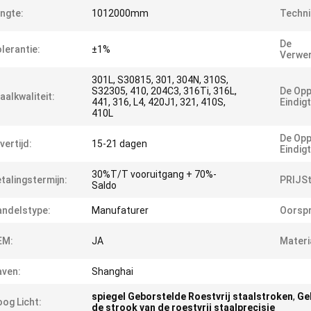
ngte:
1012000mm
Techni
De
lerantie:
±1%
Verwer
301L, S30815, 301, 304N, 310S,
S32305, 410, 204C3, 316Ti, 316L,
De Opp
aalkwaliteit:
441, 316, L4, 420J1, 321, 410S,
Eindigt
410L
De Opp
vertijd:
15-21 dagen
Eindigt
30%T/T vooruitgang + 70%-
talingstermijn:
PRIJSt
Saldo
ndelstype:
Manufaturer
Oorsp
EM:
JA
Materi
ven:
Shanghai
spiegel Geborstelde Roestvrij staalstroken
,
Ge
og Licht:
de strook van de roestvrij staalprecisie