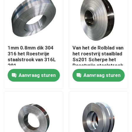
Fabrieksreis
Kwaliteitscontrole
1mm 0.8mm dik 304
Van het de Rolblad van
316 het Roestvrije
het roestvrij staalblad
Contact de V.S.
staalstrook van 316L
Ss201 Scherpe het
201
Roestvrije staalstrook
Nieuws
Aanvraag sturen
Aanvraag sturen
Verzoek om een Citaat
roestvrij staal om buis
het blad van de roestvrij staalplaat