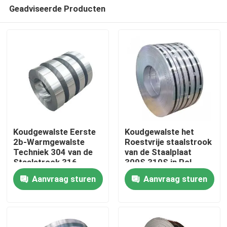
Geadviseerde Producten
Koudgewalste Eerste
Koudgewalste het
2b-Warmgewalste
Roestvrije staalstrook
Techniek 304 van de
van de Staalplaat
Huis
Staalstrook 316
309S 310S in Rol
Roestvrij staalstrook
Aanvraag sturen
Aanvraag sturen
Producten
Ongeveer ons