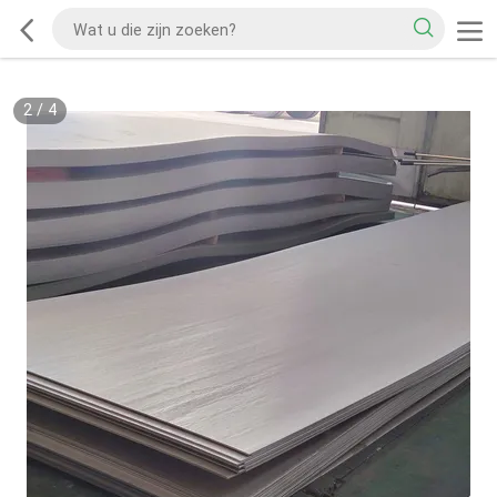
2
/
4