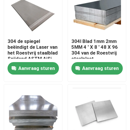
Fabrieksreis
Kwaliteitscontrole
304 de spiegel
304l Blad 1mm 2mm
beëindigt de Laser van
5MM 4 ' X 8 ' 48 X 96
het Roestvrij staalblad
304 van de Roestvrij
Contact de V.S.
Snijdend ASTM AiSi
staalplaat
SUS 201 304L 316
Aanvraag sturen
Aanvraag sturen
410 430
Nieuws
Verzoek om een Citaat
roestvrij staal om buis
het blad van de roestvrij staalplaat