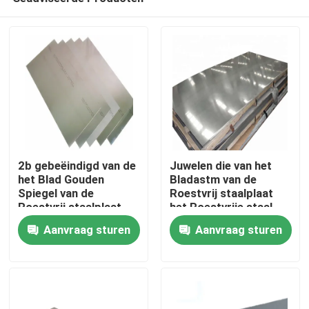
2b gebeëindigd van de
Juwelen die van het
het Blad Gouden
Bladastm van de
Spiegel van de
Roestvrij staalplaat
Roestvrij staalplaat
het Roestvrije staal
Huis
het Roestvrije
tot Blad 304 maken
Aanvraag sturen
Aanvraag sturen
staalblad 304 Sus 304
Blad voor Ktv
Producten
Ongeveer ons