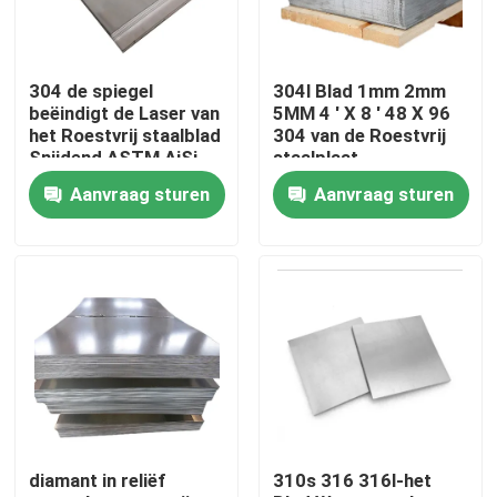
Fabrieksreis
304 de spiegel
304l Blad 1mm 2mm
beëindigt de Laser van
5MM 4 ' X 8 ' 48 X 96
Kwaliteitscontrole
het Roestvrij staalblad
304 van de Roestvrij
Snijdend ASTM AiSi
staalplaat
SUS 201 304L 316
Aanvraag sturen
Aanvraag sturen
410 430
Contact de V.S.
Nieuws
Verzoek om een Citaat
roestvrij staal om buis
diamant in reliëf
310s 316 316l-het
het blad van de roestvrij staalplaat