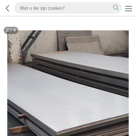
2
/
4