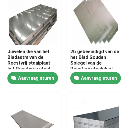
Juwelen die van het
2b gebeëindigd van de
Bladastm van de
het Blad Gouden
Roestvrij staalplaat
Spiegel van de
het Roestvrije staal
Roestvrij staalplaat
tot Blad 304 maken
het Roestvrije
Aanvraag sturen
Aanvraag sturen
Blad voor Ktv
staalblad 304 Sus 304
Huis
Producten
Ongeveer ons