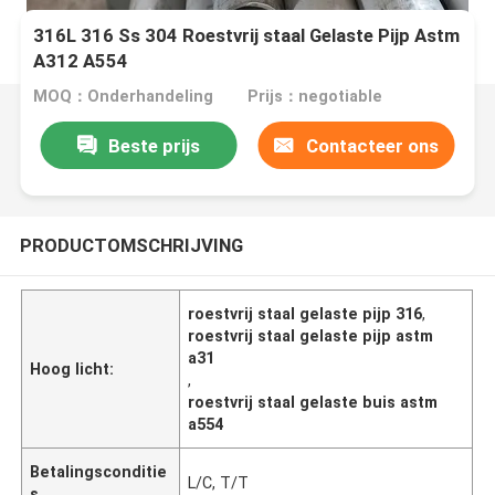
316L 316 Ss 304 Roestvrij staal Gelaste Pijp Astm
A312 A554
MOQ：Onderhandeling
Prijs：negotiable
Beste prijs
Contacteer ons
PRODUCTOMSCHRIJVING
roestvrij staal gelaste pijp 316
,
roestvrij staal gelaste pijp astm
a31
Hoog licht:
,
roestvrij staal gelaste buis astm
a554
Betalingsconditie
L/C, T/T
s