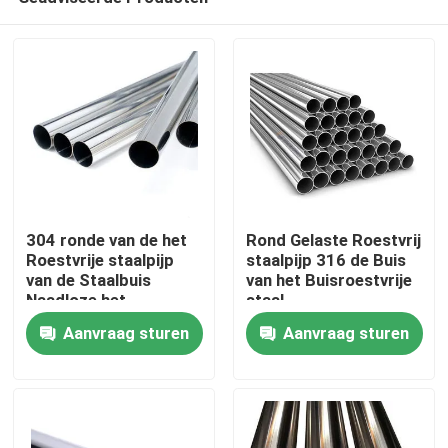
304 ronde van de het
Rond Gelaste Roestvrij
Roestvrije staalpijp
staalpijp 316 de Buis
van de Staalbuis
van het Buisroestvrije
Naadloze het
staal
Huis
Roestvrije
Aanvraag sturen
Aanvraag sturen
staalpijp/Buis
Producten
Ongeveer ons