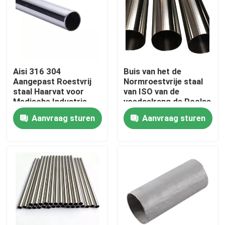
Fabrieksreis
Kwaliteitscontrole
Aisi 316 304
Buis van het de
Aangepast Roestvrij
Normroestvrije staal
staal Haarvat voor
van ISO van de
Contact de V.S.
Medische Industrie
voedselrang de Poolse
Aanvraag sturen
Aanvraag sturen
Nieuws
Verzoek om een Citaat
roestvrij staal om buis
het blad van de roestvrij staalplaat