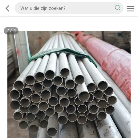
2
/
4