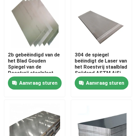
2b gebeëindigd van de
304 de spiegel
het Blad Gouden
beëindigt de Laser van
Spiegel van de
het Roestvrij staalblad
Roestvrij staalplaat
Snijdend ASTM AiSi
het Roestvrije
SUS 201 304L 316
Aanvraag sturen
Aanvraag sturen
staalblad 304 Sus 304
410 430
Huis
Producten
Ongeveer ons