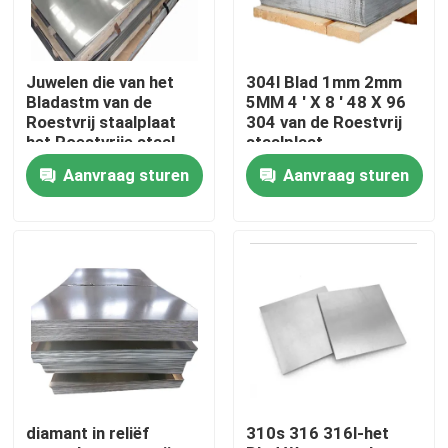
Fabrieksreis
Juwelen die van het
304l Blad 1mm 2mm
Bladastm van de
5MM 4 ' X 8 ' 48 X 96
Kwaliteitscontrole
Roestvrij staalplaat
304 van de Roestvrij
het Roestvrije staal
staalplaat
tot Blad 304 maken
Aanvraag sturen
Aanvraag sturen
Blad voor Ktv
Contact de V.S.
Nieuws
Verzoek om een Citaat
roestvrij staal om buis
diamant in reliëf
310s 316 316l-het
het blad van de roestvrij staalplaat