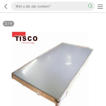
2
/
6