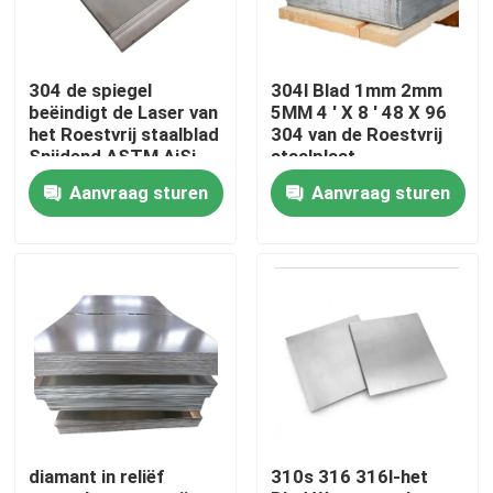
Producten
304 de spiegel
304l Blad 1mm 2mm
beëindigt de Laser van
5MM 4 ' X 8 ' 48 X 96
roestvrij staal om buis
het Roestvrij staalblad
304 van de Roestvrij
Snijdend ASTM AiSi
staalplaat
SUS 201 304L 316
Aanvraag sturen
Aanvraag sturen
410 430
het blad van de roestvrij staalplaat
Roestvrij staalrol
SS Vierkante Buis
Naadloze Roestvrij staalpijp
diamant in reliëf
310s 316 316l-het
roestvrij staalstrook