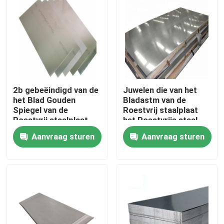
2b gebeëindigd van de
Juwelen die van het
het Blad Gouden
Bladastm van de
Spiegel van de
Roestvrij staalplaat
Roestvrij staalplaat
het Roestvrije staal
het Roestvrije
tot Blad 304 maken
Aanvraag sturen
Aanvraag sturen
staalblad 304 Sus 304
Blad voor Ktv
Thuis
Over ons
Contacten