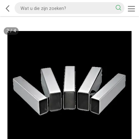
2
/
4