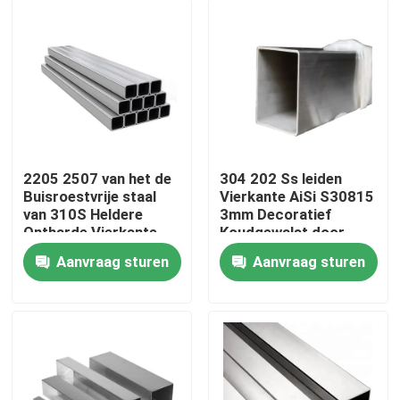
2205 2507 van het de
304 202 Ss leiden
Buisroestvrije staal
Vierkante AiSi S30815
van 310S Heldere
3mm Decoratief
Ontharde Vierkante
Koudgewalst door
het
buizen Gebruik 201
Aanvraag sturen
Aanvraag sturen
Buizenstelselleveranciers
Thuis
201 304 304L 316
316L
Over ons
Contacten