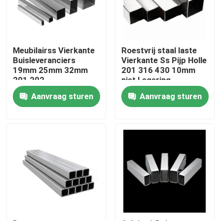
Producten
Meubilairss Vierkante
Roestvrij staal laste
roestvrij staal om buis
Buisleveranciers
Vierkante Ss Pijp Holle
19mm 25mm 32mm
201 316 430 10mm
201 202
niet Legering
het blad van de roestvrij staalplaat
Aanvraag sturen
Aanvraag sturen
Roestvrij staalrol
SS Vierkante Buis
Naadloze Roestvrij staalpijp
roestvrij staalstrook