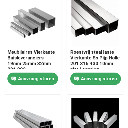
Producten
roestvrij staal om buis
Meubilairss Vierkante
Roestvrij staal laste
het blad van de roestvrij staalplaat
Buisleveranciers
Vierkante Ss Pijp Holle
19mm 25mm 32mm
201 316 430 10mm
201 202
niet Legering
Roestvrij staalrol
Aanvraag sturen
Aanvraag sturen
SS Vierkante Buis
Naadloze Roestvrij staalpijp
roestvrij staalstrook