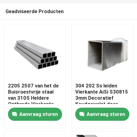
Geadviseerde Producten
2205 2507 van het de
304 202 Ss leiden
Buisroestvrije staal
Vierkante AiSi S30815
Thuis
van 310S Heldere
3mm Decoratief
Ontharde Vierkante
Koudgewalst door
het
buizen Gebruik 201
Aanvraag sturen
Aanvraag sturen
Over ons
Buizenstelselleveranciers
201 304 304L 316
316L
Contacten