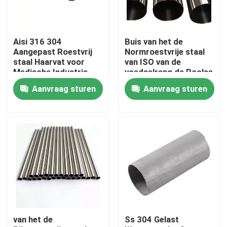
Fabrieksreis
Aisi 316 304
Buis van het de
Aangepast Roestvrij
Normroestvrije staal
Kwaliteitscontrole
staal Haarvat voor
van ISO van de
Medische Industrie
voedselrang de Poolse
Aanvraag sturen
Aanvraag sturen
Contact de V.S.
Nieuws
Verzoek om een Citaat
roestvrij staal om buis
van het de
Ss 304 Gelast
het blad van de roestvrij staalplaat