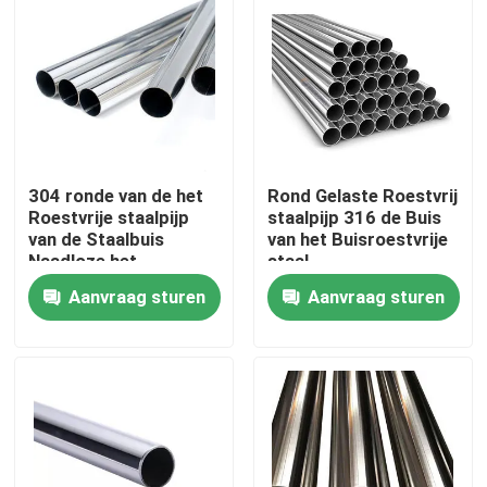
304 ronde van de het
Rond Gelaste Roestvrij
Roestvrije staalpijp
staalpijp 316 de Buis
van de Staalbuis
van het Buisroestvrije
Naadloze het
staal
Roestvrije
Aanvraag sturen
Aanvraag sturen
staalpijp/Buis
Huis
Producten
Ongeveer ons